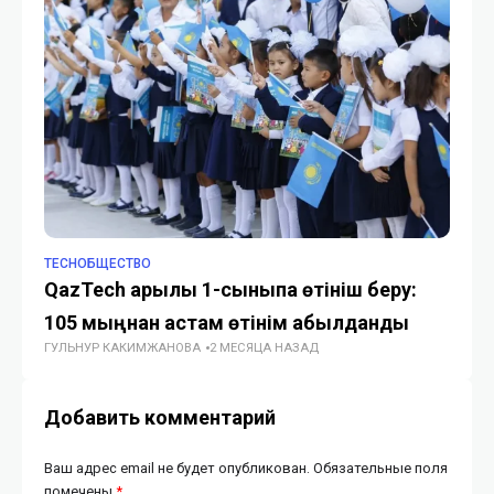
TECHОБЩЕСТВО
TE
QazTech арқылы 1-сыныпқа өтініш беру:
А
105 мыңнан астам өтінім қабылданды
по
ГУЛЬНУР КАКИМЖАНОВА
2 МЕСЯЦА НАЗАД
ГУ
Добавить комментарий
Ваш адрес email не будет опубликован.
Обязательные поля
помечены
*