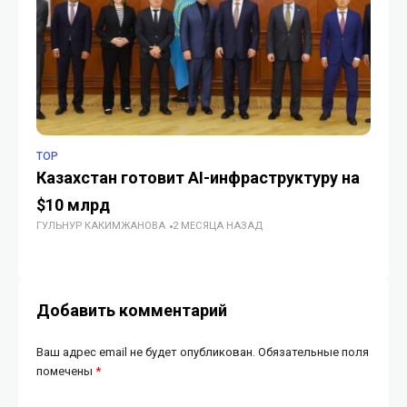
TOP
TO
Казахстан готовит AI-инфраструктуру на
Ц
$10 млрд
см
ГУЛЬНУР КАКИМЖАНОВА
2 МЕСЯЦА НАЗАД
б
ГУ
Добавить комментарий
Ваш адрес email не будет опубликован.
Обязательные поля
помечены
*