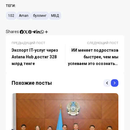
ТЕГИ:
102
Aman
буллинг
МВД
Shares:
ПРЕДЫДУЩИЙ ПОСТ
СЛЕДУЮЩИЙ ПОСТ
Экспорт IT-услуг через
ИИ меняет подростков
Astana Hub достиг 328
быстрее, чем мы
млрд тенге
успеваем это осознать –
The Economist
Похожие посты