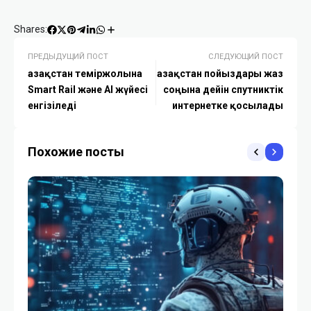
Shares:
ПРЕДЫДУЩИЙ ПОСТ
СЛЕДУЮЩИЙ ПОСТ
Қазақстан теміржолына
Қазақстан пойыздары жаз
Smart Rail және AI жүйесі
соңына дейін спутниктік
енгізіледі
интернетке қосылады
Похожие посты