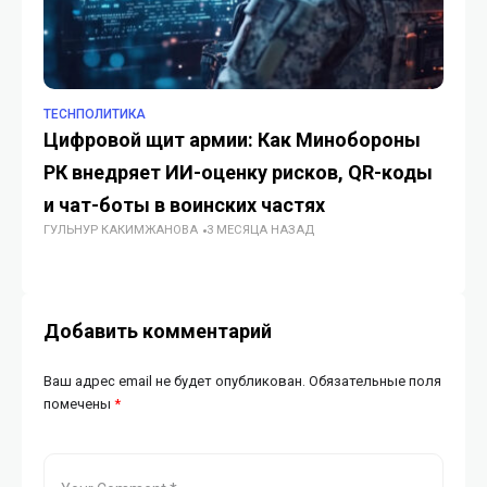
TECHПОЛИТИКА
TE
Цифровой щит армии: Как Минобороны
Ж
РК внедряет ИИ-оценку рисков, QR-коды
ба
и чат-боты в воинских частях
G
ГУЛЬНУР КАКИМЖАНОВА
3 МЕСЯЦА НАЗАД
құ
ГУ
Добавить комментарий
Ваш адрес email не будет опубликован.
Обязательные поля
помечены
*