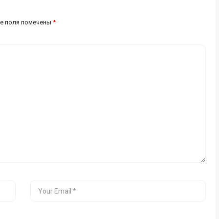
е поля помечены
*