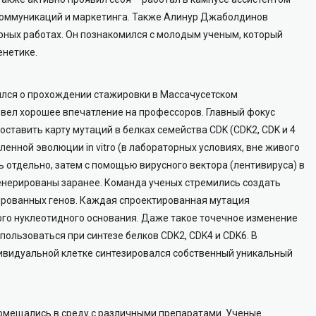
коммуникаций и маркетинга. Также Алинур Джаболдинов
рных работах. Он познакомился с молодым ученым, который
енетике.
лся о прохождении стажировки в Массачусетском
извел хорошее впечатление на профессоров. Главный фокус
оставить карту мутаций в белках семейства CDK (CDK2, CDK и 4
ленной эволюции in vitro (в лабораторных условиях, вне живого
 отдельно, затем с помощью вирусного вектора (лентивируса) в
генерированы заранее. Команда ученых стремились создать
ированных генов. Каждая спроектированная мутация
ого нуклеотидного основания. Даже такое точечное изменение
спользоваться при синтезе белков CDK2, CDK4 и CDK6. В
дивидуальной клетке синтезировался собственный уникальный
помещались в среду с различными препаратами. Ученые