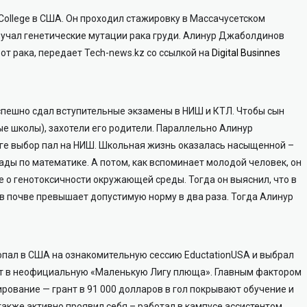
College в США. Он проходил стажировку в Массачусетском
 изучал генетические мутации рака груди. Алинур Джаболдинов
от рака, передает Tech-news.kz со ссылкой на
Digital Businnes
пешно сдал вступительные экзамены в НИШ и КТЛ. Чтобы сын
е школы), захотели его родители. Параллельно Алинур
оге выбор пал на НИШ. Школьная жизнь оказалась насыщенной –
ады по математике. А потом, как вспоминает молодой человек, он
е о генотоксичности окружающей среды. Тогда он выяснил, что в
 почве превышает допустимую норму в два раза. Тогда Алинур
пал в США на ознакомительную сессию EductationUSA и выбрал
дит в неофициальную «Маленькую Лигу плюща». Главным фактором
рование — грант в 91 000 долларов в гол покрывают обучение и
также активно проявил себя – работал в кампусе ассистентом