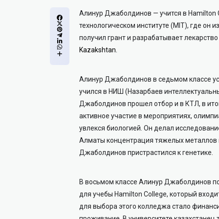
Алинур Джаболдинов — учится в Hamilton 
технологическом институте (MIT), где он
получил грант и разрабатывает лекарство 
Kazakshtan.
Алинур Джаболдинов в седьмом классе ус
учился в НИШ (Назарбаев интеллектуальны
Джаболдинов прошел отбор и в КТЛ, в ит
активное участие в мероприятиях, олимпи
увлекся биологией. Он делал исследовани
Алматы концентрация тяжелых металлов в
Джаболдинов пристрастился к генетике.
В восьмом классе Алинур Джаболдинов по
для учебы Hamilton College, который вхо
для выбора этого колледжа стало финанси
проживание. В университете казахстанец 