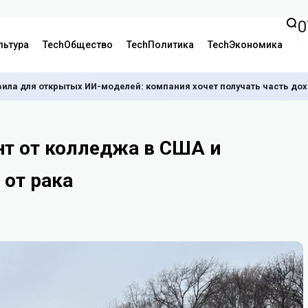
0
льтура
TechОбщество
TechПолитика
TechЭкономика
вила для открытых ИИ-моделей: компания хочет получать часть до
нт от колледжа в США и
 от рака