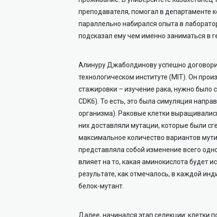
преподавателя, помогал в департаменте 
параллельно набирался опыта в лаборато
подсказал ему чем именно заниматься в г
Алинуру Джаболдинову успешно договори
технологическом институте (MIT). Он про
стажировки – изучение рака, нужно было с
CDK6). То есть, это была симуляция направ
организма). Раковые клетки выращивались
них доставляли мутации, которые были с
максимальное количество вариантов мут
представляла собой изменение всего одн
влияет на то, какая аминокислота будет и
результате, как отмечалось, в каждой ин
белок-мутант.
Далее, начинался этап селекции: клетки 