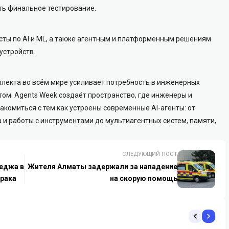
ть финальное тестирование.
сты по AI и ML, а также агентным и платформенным решениям
устройств.
ллекта во всём мире усиливает потребность в инженерных
ом. Agents Week создаёт пространство, где инженеры и
акомиться с тем как устроены современные AI-агенты: от
а и работы с инструментами до мультиагентных систем, памяти,
СЛЕДУЮЩИЙ ПОСТ
леджа в
Жителя Алматы задержали за нападение
 рака
на скорую помощь