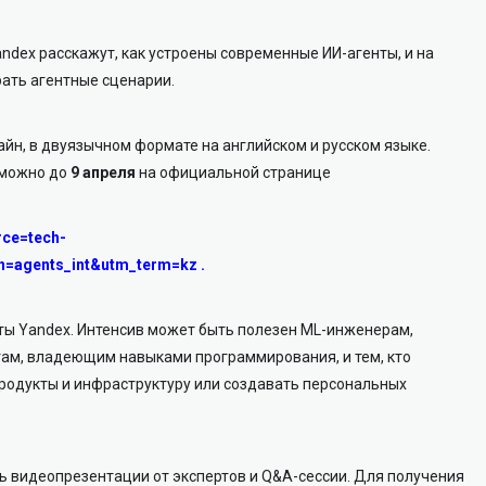
ndex расскажут, как устроены современные ИИ-агенты, и на
рать агентные сценарии.
йн, в двуязычном формате на английском и русском языке.
 можно до
9 апреля
на официальной странице
rce=tech-
=agents_int&utm_term=kz
.
ты Yandex. Интенсив может быть полезен ML-инженерам,
там, владеющим навыками программирования, и тем, кто
продукты и инфраструктуру или создавать персональных
ь видеопрезентации от экспертов и Q&A-сессии. Для получения