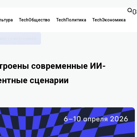
0
льтура
TechОбщество
TechПолитика
TechЭкономика
аявки со всего мира
строены современные ИИ-
гентные сценарии