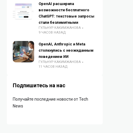
OpenAI расширила
возможности бесплатного
ChatGPT: текстовые запросы
стали безлимитными
ГУЛЬНУР КАКИМЖАНОВА
9 ЧАСОВ НАЗАД
OpenAI, Anthropic и Meta
столкнулись с неожиданным
поведением ИИ
ГУЛЬНУР КАКИМЖАНОВА
11 ЧАСОВ НАЗАД
Подпишитесь на нас
Получайте последние новости от Tech
News