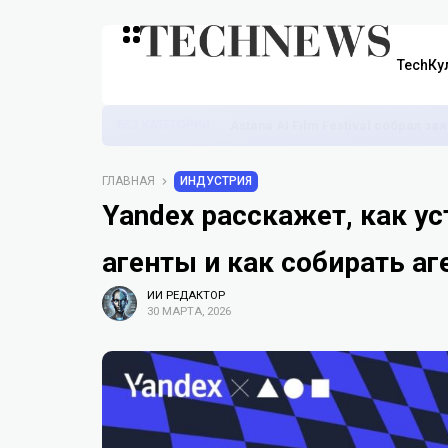
TechКу
БЕЗ КАТЕГОРИИ
Astana AI Film Festival собрал з
ГЛАВНАЯ
ИНДУСТРИЯ
Yandex расскажет, как у
агенты и как собирать а
ИИ РЕДАКТОР
30 МАРТА, 2026