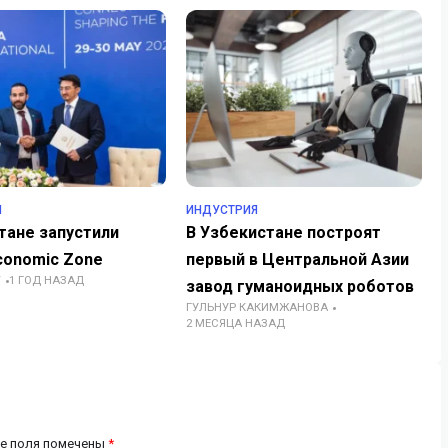
Я
ИНДУСТРИЯ
тане запустили
В Узбекистане построят
conomic Zone
первый в Центральной Азии
Т
1 ГОД НАЗАД
завод гуманоидных роботов
ГУЛЬНУР КАКИМЖАНОВА
2 МЕСЯЦА НАЗАД
е поля помечены
*