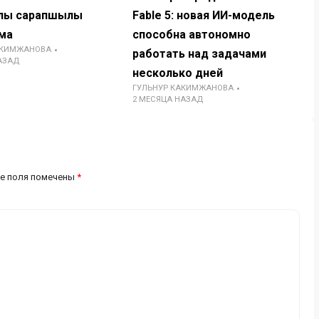
лық сарапшылық
Fable 5: новая ИИ-модель
ма
способна автономно
АКИМЖАНОВА
работать над задачами
АЗАД
несколько дней
ГУЛЬНУР КАКИМЖАНОВА
2 МЕСЯЦА НАЗАД
е поля помечены
*