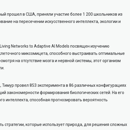
ый прошел в США, приняли участие более 1 200 школьников из
ование на пересечении искусственного интеллекта, экологии и
ving Networks to Adaptive AI Models посвящен изучению
клеточного миксомицета, способного выстраивать оптимальные
мотря на отсутствие мозга и нервной системы, этот организм
и.
, Тимур провел 853 эксперимента в 86 различных конфигурациях
щий закономерности формирования биологических сетей. На его
го интеллекта, способная прогнозировать вероятность
ь стратегии, которые использует природа, для решения сложных