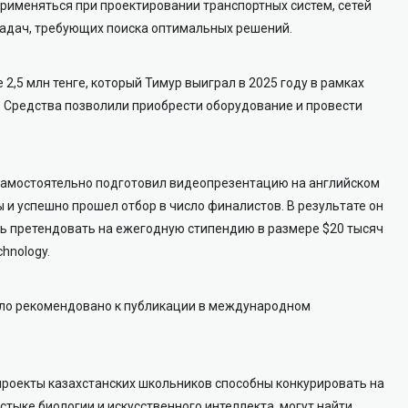
рименяться при проектировании транспортных систем, сетей
 задач, требующих поиска оптимальных решений.
 2,5 млн тенге, который Тимур выиграл в 2025 году в рамках
Средства позволили приобрести оборудование и провести
 самостоятельно подготовил видеопрезентацию на английском
 и успешно прошел отбор в число финалистов. В результате он
ть претендовать на ежегодную стипендию в размере $20 тысяч
chnology.
ыло рекомендовано к публикации в международном
проекты казахстанских школьников способны конкурировать на
стыке биологии и искусственного интеллекта, могут найти