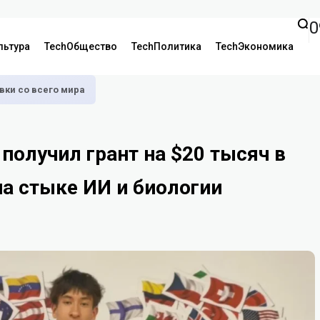
0
льтура
TechОбщество
TechПолитика
TechЭкономика
аявки со всего мира
получил грант на $20 тысяч в
а стыке ИИ и биологии