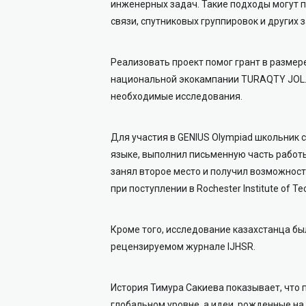
инженерных задач. Такие подходы могут п
связи, спутниковых группировок и других
Реализовать проект помог грант в размере
национальной экокампании TURAQTY JOL. 
необходимые исследования.
Для участия в GENIUS Olympiad школьник
языке, выполнил письменную часть работы
занял второе место и получил возможнос
при поступлении в Rochester Institute of Te
Кроме того, исследование казахстанца б
рецензируемом журнале IJHSR.
История Тимура Сакиева показывает, что 
глобальном уровне, а идеи, рожденные на 