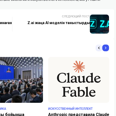
СЛЕДУЮЩИЙ ПОСТ
инаған
Z.ai жаңа AI моделін таныстырды
ТИКА
ИСКУССТВЕННЫЙ ИНТЕЛЛЕКТ
асы бойынша
Anthropic представила Claude