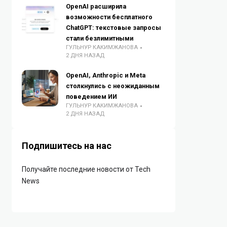
OpenAI расширила
возможности бесплатного
ChatGPT: текстовые запросы
стали безлимитными
ГУЛЬНУР КАКИМЖАНОВА
2 ДНЯ НАЗАД
OpenAI, Anthropic и Meta
столкнулись с неожиданным
поведением ИИ
ГУЛЬНУР КАКИМЖАНОВА
2 ДНЯ НАЗАД
Подпишитесь на нас
Получайте последние новости от Tech
News