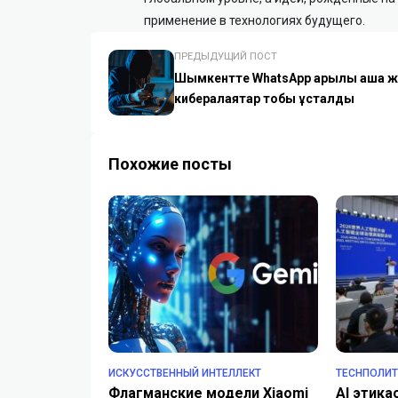
применение в технологиях будущего.
ПРЕДЫДУЩИЙ ПОСТ
Шымкентте WhatsApp арқылы ақша ж
кибералаяқтар тобы ұсталды
Похожие посты
ИСКУССТВЕННЫЙ ИНТЕЛЛЕКТ
TECHПОЛИ
Флагманские модели Xiaomi
AI этик