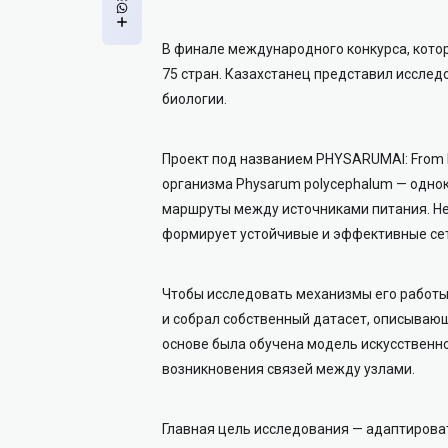
В финале международного конкурса, котор
75 стран. Казахстанец представил исслед
биологии.
Проект под названием PHYSARUMAI: From Li
организма Physarum polycephalum — одно
маршруты между источниками питания. Нес
формирует устойчивые и эффективные сет
Чтобы исследовать механизмы его работы
и собрал собственный датасет, описываю
основе была обучена модель искусственно
возникновения связей между узлами.
Главная цель исследования — адаптироват