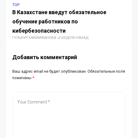
TOP
TO
В Казахстане введут обязательное
N
обучение работников по
о
кибербезопасности
к
ГУЛЬНУР КАКИМЖАНОВА
2 НЕДЕЛИ НАЗАД
ГУ
Добавить комментарий
Ваш адрес email не будет опубликован.
Обязательные поля
помечены
*