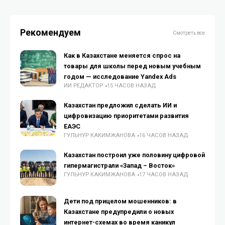
Рекомендуем
Смотреть все
Как в Казахстане меняется спрос на
товары для школы перед новым учебным
годом — исследование Yandex Ads
ИИ РЕДАКТОР
15 ЧАСОВ НАЗАД
Казахстан предложил сделать ИИ и
цифровизацию приоритетами развития
ЕАЭС
ГУЛЬНУР КАКИМЖАНОВА
16 ЧАСОВ НАЗАД
Казахстан построил уже половину цифровой
гипермагистрали «Запад – Восток»
ГУЛЬНУР КАКИМЖАНОВА
17 ЧАСОВ НАЗАД
Дети под прицелом мошенников: в
Казахстане предупредили о новых
интернет-схемах во время каникул