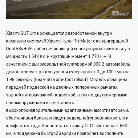
Xiaomi SU7 Ultra оснащается разработанной внутри
компании системой Xiaomi Hyper Tri-Motor с конфигурацией
Dual V8s + V6s, обеспечивающей совокупную максимальную
мощность 1 548 л.с. и крутящий момент 1 770 Н·м. В
сочетании с высоковольтной платформой 800 В автомобиль
демонстрирует разгон уровня суперкара от 0 до 100 км/ч за
1,98 секунды (без учёта one-foot rollout). Модель оснащена
передней подвеской на двойных поперечных рычагах,
задней пятирычажной подвеской, а также двухкамерными
пневмопружинами в сочетании с
высокопроизводительными адаптивными амортизаторами,
обеспечивая баланс между предельной управляемостью и
комфортом хода. Запас хода по циклу CLTC составляет 630
км, а поддержка быстрой зарядки позволяет восполнить