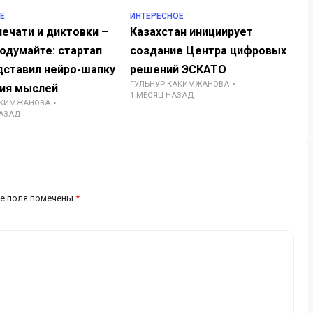
Е
ИНТЕРЕСНОЕ
ечати и диктовки –
Казахстан инициирует
одумайте: стартап
создание Центра цифровых
дставил нейро-шапку
решений ЭСКАТО
ГУЛЬНУР КАКИМЖАНОВА
ния мыслей
1 МЕСЯЦ НАЗАД
АКИМЖАНОВА
НАЗАД
е поля помечены
*