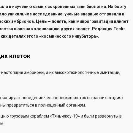
ла к изучению самых сокровенных тайн биологии. На борту
ало уникальное исследование: ученые впервые отправили в
ских эмбрионов. Цель — понять, как микрогравитация влияет
ечества шанс на колонизацию других планет.
Редакция Tech-
ских деталях этого «космического инкубатора».
их клеток
е настоящие эмбрионы, а их высокотехнологичные имитации,
 копируют поведение человеческих клеток на ранних стадиях
бны превратиться в полноценный организм.
цию грузовым кораблем «Тяньчжоу-10» и были развернуты в
е.