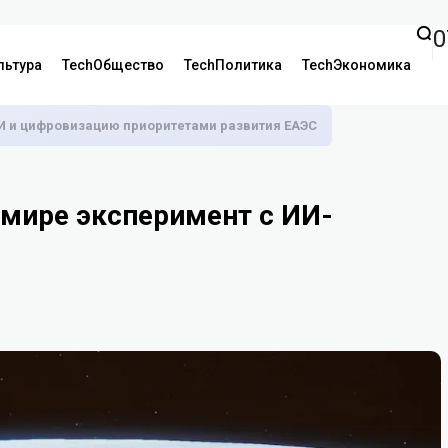
0
льтура
TechОбщество
TechПолитика
TechЭкономика
И и цифровизацию приоритетами развития ЕАЭС
 мире эксперимент с ИИ-