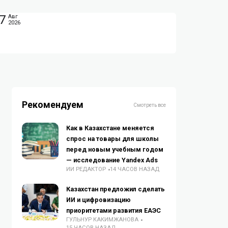
7
Авг
2026
Рекомендуем
Смотреть все
Как в Казахстане меняется
спрос на товары для школы
перед новым учебным годом
— исследование Yandex Ads
ИИ РЕДАКТОР
14 ЧАСОВ НАЗАД
Казахстан предложил сделать
ИИ и цифровизацию
приоритетами развития ЕАЭС
ГУЛЬНУР КАКИМЖАНОВА
15 ЧАСОВ НАЗАД