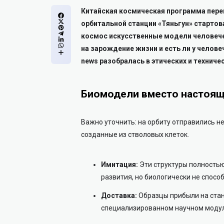
Китайская космическая программа переш
орбитальной станции «Тяньгун» стартов
космос искусственные модели человече
на зарождение жизни и есть ли у челов
news разобралась в этических и техниче
Биомодели вместо настоящ
Важно уточнить: на орбиту отправились н
созданные из стволовых клеток.
Имитация:
Эти структуры полностью
развития, но биологически не спосо
Доставка:
Образцы прибыли на стан
специализированном научном модул