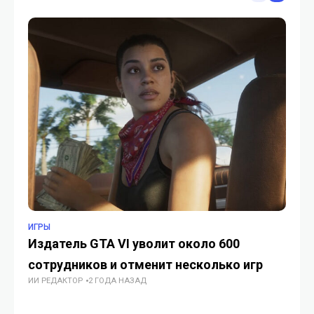
ИГРЫ
ИГ
Издатель GTA VI уволит около 600
Ти
сотрудников и отменит несколько игр
15
ИИ РЕДАКТОР
2 ГОДА НАЗАД
ра
ИИ