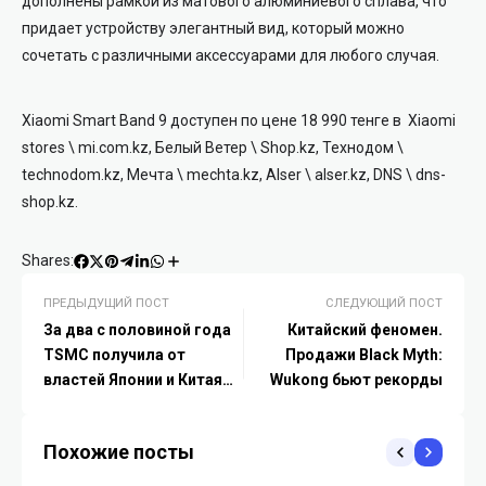
дополнены рамкой из матового алюминиевого сплава, что
придает устройству элегантный вид, который можно
сочетать с различными аксессуарами для любого случая.
Xiaomi Smart Band 9 доступен по цене 18 990 тенге в Xiaomi
stores \ mi.com.kz, Белый Ветер \ Shop.kz, Технодом \
technodom.kz, Мечта \ mechta.kz, Alser \ alser.kz, DNS \ dns-
shop.kz.
Shares:
ПРЕДЫДУЩИЙ ПОСТ
СЛЕДУЮЩИЙ ПОСТ
За два с половиной года
Китайский феномен.
TSMC получила от
Продажи Black Myth:
властей Японии и Китая
Wukong бьют рекорды
почти $2 млрд субсидий
Похожие посты