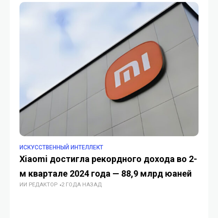
ИСКУССТВЕННЫЙ ИНТЕЛЛЕКТ
ГА
Xiaomi достигла рекордного дохода во 2-
Xi
м квартале 2024 года — 88,9 млрд юаней
По
ИИ РЕДАКТОР
2 ГОДА НАЗАД
те
ИИ