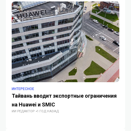
ИНТЕРЕСНОЕ
ИН
Тайвань вводит экспортные ограничения
Бо
на Huawei и SMIC
по
ИИ РЕДАКТОР
1 ГОД НАЗАД
«
ИИ