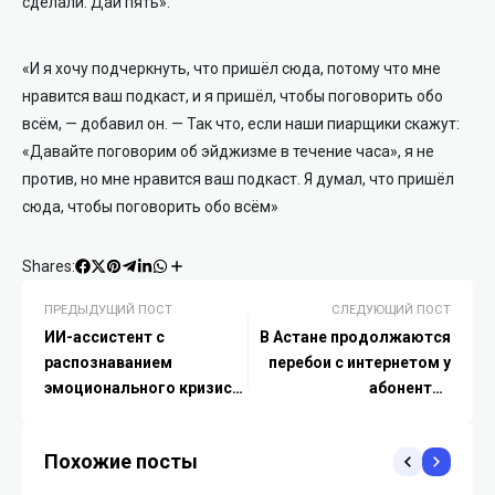
сделали. Дай пять».
«И я хочу подчеркнуть, что пришёл сюда, потому что мне
нравится ваш подкаст, и я пришёл, чтобы поговорить обо
всём, — добавил он. — Так что, если наши пиарщики скажут:
«Давайте поговорим об эйджизме в течение часа», я не
против, но мне нравится ваш подкаст. Я думал, что пришёл
сюда, чтобы поговорить обо всём»
Shares:
ПРЕДЫДУЩИЙ ПОСТ
СЛЕДУЮЩИЙ ПОСТ
ИИ-ассистент с
В Астане продолжаются
распознаванием
перебои с интернетом у
эмоционального кризиса:
абонентов
новый уровень
«Транстелеком»
поддержки
Похожие посты
пользователей