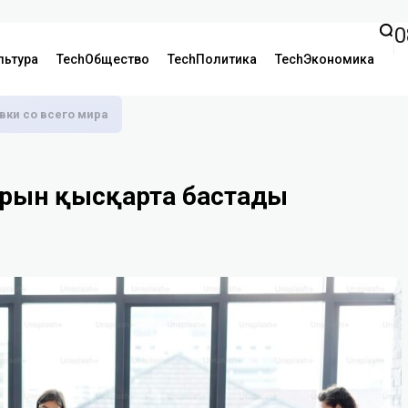
0
льтура
TechОбщество
TechПолитика
TechЭкономика
аявки со всего мира
арын қысқарта бастады