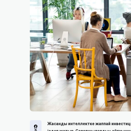
Жасанды интеллектке жаппай инвестици
іздеп жатыр. Сарапшылардың айтуынша,