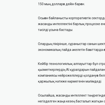
150 мың долларға дейін барған.
Осыған байланысты корпоративтік секторда
жасанды интеллектіні барлық процеске ен
тәсілді ұсына бастады.
Олардың пікірінше, сұраныстар санын шек
экономикалық пайда әкелетін бағыттарда ғ
Кейбір технологиялық алпауыттар бұл стра
қызметкерлердің AI құралдарын пайдалану
компаниясы нейрожелілерді қолдануға белг
қаржылық нәтиже көрмегенін мәлімдеді.
Осылайша, жасанды интеллект төңірегіндег
негізделген жаңа кезең басталып жатқан си