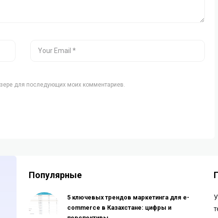
аузере для последующих моих комментариев.
Популярные
5 ключевых трендов маркетинга для e-
У
commerce в Казахстане: цифры и
т
перспективы