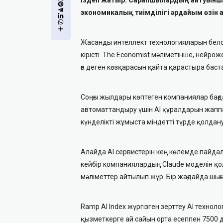
экономикалық тиімділігі әрдайым өзін 
Жасанды интеллект технологияларын белсе
кірісті. The Economist мәліметінше, нейр
ға деген көзқарасын қайта қарастыра баст
Соңғы жылдары көптеген компаниялар бағд
автоматтандыру үшін AI құралдарын жаппа
күнделікті жұмыста міндетті түрде қолдан
Алайда AI сервистерін кең көлемде пайда
кейбір компаниялардың Claude моделін қо
мәліметтер айтылып жүр. Бір жағдайда шығы
Ramp AI Index жүргізген зерттеу AI техн
қызметкерге ай сайын орта есеппен 7500 