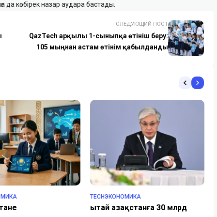
ға да көбірек назар аудара бастады.
СЛЕДУЮЩИЙ ПОСТ
ы
QazTech арқылы 1-сыныпқа өтініш беру:
105 мыңнан астам өтінім қабылданды
ОМИКА
TECHЭКОНОМИКА
тане
Қытай Қазақстанға 30 млрд