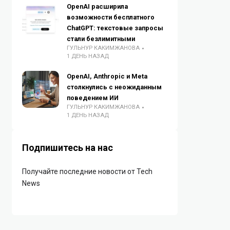
OpenAI расширила
возможности бесплатного
ChatGPT: текстовые запросы
стали безлимитными
ГУЛЬНУР КАКИМЖАНОВА
1 ДЕНЬ НАЗАД
OpenAI, Anthropic и Meta
столкнулись с неожиданным
поведением ИИ
ГУЛЬНУР КАКИМЖАНОВА
1 ДЕНЬ НАЗАД
Подпишитесь на нас
Получайте последние новости от Tech
News