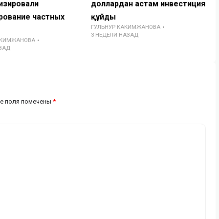
изировали
доллардан астам инвестиция
рование частных
құйды
ГУЛЬНУР КАКИМЖАНОВА
3 НЕДЕЛИ НАЗАД
АКИМЖАНОВА
ЗАД
е поля помечены
*