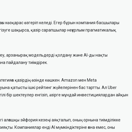
ғы көзқарас өзгеріп келеді. Егер бұрын компания басшылары
гізуге шақырса, қазір сарапшылар неғұрлым прагматикалық
теу, арзанырақ модельдерді қолдану және AI-ды нақты
ана пайдалану тиімдірек.
тегияға қазірдің өзінде көшкен. Amazon мен Meta
ына қатысты ішкі рейтинг жүйелерінен бас тартты. Ал Uber
ілі бір шектеулер енгізіп, әзірге мұндай инвестициялардан айқын
і алғашқы эйфория кезеңі аяқталып, оның орнына тиімділікке
яқты. Компаниялар енді AI мүмкіндіктеріне ғана емес, оны