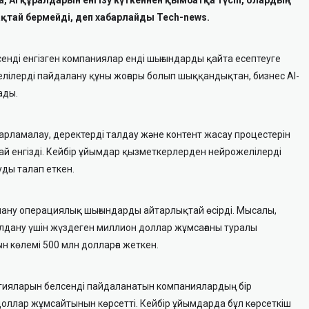
ақтай бермейді, деп хабарлайды Tech-news.
нді енгізген компаниялар енді шығындарды қайта есептеуге
ожелілерді пайдалану құны жоғары болып шыққандықтан, бизнес AI-
ады.
арламалау, деректерді талдау және контент жасау процестерін
й енгізді. Кейбір ұйымдар қызметкерлерден нейрожелілерді
уды талап еткен.
лану операциялық шығындарды айтарлықтай өсірді. Мысалы,
лдану үшін жүздеген миллион доллар жұмсағаны туралы
н көлемі 500 млн долларға жеткен.
ологияларын белсенді пайдаланатын компаниялардың бір
доллар жұмсайтынын көрсетті. Кейбір ұйымдарда бұл көрсеткіш