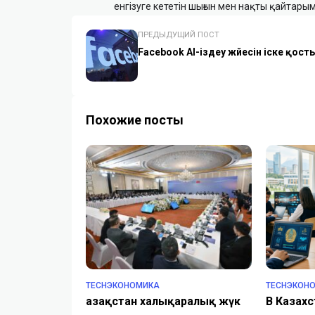
енгізуге кететін шығын мен нақты қайтарым
ПРЕДЫДУЩИЙ ПОСТ
Facebook AI-іздеу жүйесін іске қост
Похожие посты
TECHЭКОНОМИКА
TECHЭКОН
Қазақстан халықаралық жүк
В Казахс