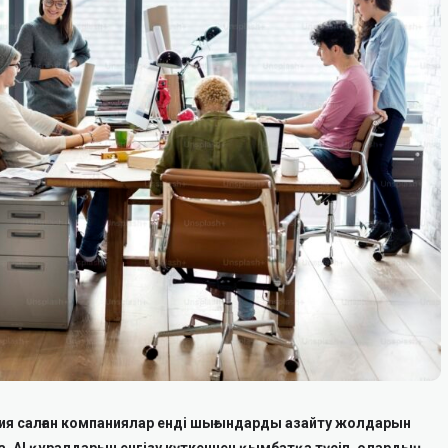
я салған компаниялар енді шығындарды азайту жолдарын
 AI құралдарын енгізу күткеннен қымбатқа түсіп, олардың