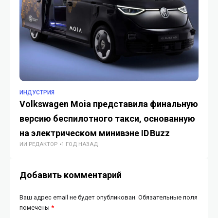
ИНДУСТРИЯ
ИН
Volkswagen Moia представила финальную
Ка
версию беспилотного такси, основанную
вы
ГУ
на электрическом минивэне ID Buzz
ИИ РЕДАКТОР
1 ГОД НАЗАД
Добавить комментарий
Ваш адрес email не будет опубликован.
Обязательные поля
помечены
*