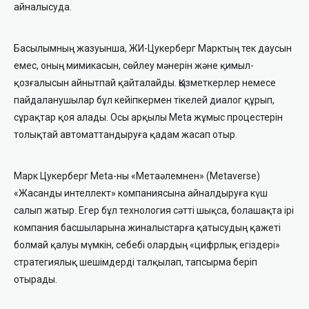
айналысуда.
Басылымның жазуынша, ЖИ-Цукерберг Марктың тек даусын
емес, оның мимикасын, сөйлеу мәнерін және қимыл-
қозғалысын айнытпай қайталайды. Қызметкерлер немесе
пайдаланушылар бұл кейіпкермен тікелей диалог құрып,
сұрақтар қоя алады. Осы арқылы Meta жұмыс процестерін
толықтай автоматтандыруға қадам жасап отыр.
Марк Цукерберг Meta-ны «Метаәлемнен» (Metaverse)
«Жасанды интеллект» компаниясына айналдыруға күш
салып жатыр. Егер бұл технология сәтті шықса, болашақта ірі
компания басшыларына жиналыстарға қатысудың қажеті
болмай қалуы мүмкін, себебі олардың «цифрлық егіздері»
стратегиялық шешімдерді талқылап, тапсырма беріп
отырады.