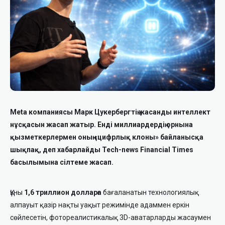
Meta компаниясы Марк Цукербергтің жасанды интеллект
нұсқасын жасап жатыр. Енді миллиардердің орнына
қызметкерлермен оның «цифрлық клоны» байланысқа
шықпақ, деп хабарлайды Tech-news Financial Times
басылымына сілтеме жасап.
Құны
1,6 триллион долларға
бағаланатын технологиялық
алпауыт қазір нақты уақыт режимінде адаммен еркін
сөйлесетін, фотореалистикалық 3D-аватарларды жасаумен