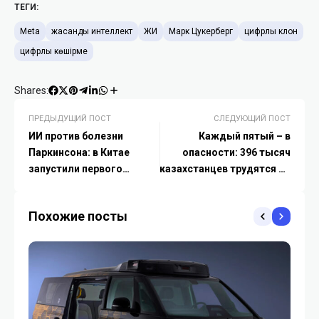
ТЕГИ:
Meta
жасанды интеллект
ЖИ
Марк Цукерберг
цифрлық клон
цифрлық көшірме
Shares:
ПРЕДЫДУЩИЙ ПОСТ
СЛЕДУЮЩИЙ ПОСТ
ИИ против болезни
Каждый пятый – в
Паркинсона: в Китае
опасности: 396 тысяч
запустили первого
казахстанцев трудятся во
«цифрового врача» для
вредных условиях
пожилых
Похожие посты