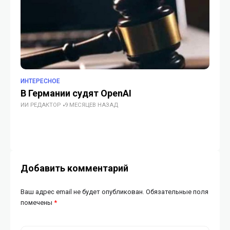
ИНТЕРЕСНОЕ
ИН
В Германии судят OpenAI
Au
ИИ РЕДАКТОР
9 МЕСЯЦЕВ НАЗАД
пр
во
ИИ
Добавить комментарий
Ваш адрес email не будет опубликован.
Обязательные поля
помечены
*