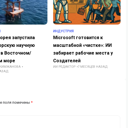
Я
ИНДУСТРИЯ
орея запустила
Microsoft готовится к
орскую научную
масштабной «чистке»: ИИ
 в Восточном/
забирает рабочие места у
м море
Создателей
АКИМЖАНОВА
ИИ РЕДАКТОР
7 МЕСЯЦЕВ НАЗАД
НАЗАД
е поля помечены
*