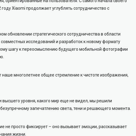
, ориентированные на пользователя. С самого начала своего
22 году Xiaomi продолжает углублять сотрудничество с
ном обновлении стратегического сотрудничества в области
 совместных исследований и разработок к новому формату
ному шагу к переосмыслению будущего мобильной фотографии
ю.
т наше многолетнее общее стремление к чистоте изображения,
 высшего уровня, какого мир еще не видел, мы решили
– к безупречному запечатлению света, тени и решающего момента.
е не просто фиксирует – оно вызывает эмоции, рассказывает
нания жизни.