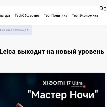
0
льтура
TechОбщество
TechПолитика
TechЭкономика
аявки со всего мира
 Leica выходит на новый уровень