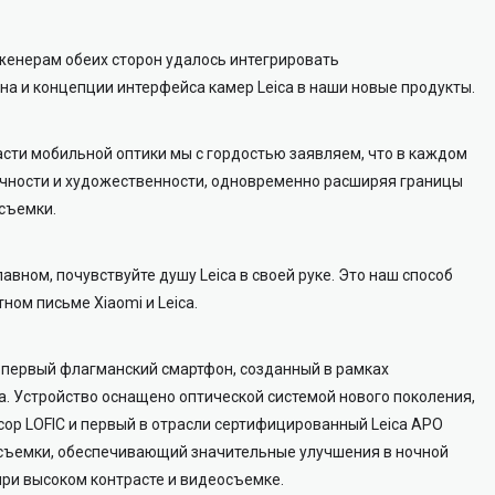
женерам обеих сторон удалось интегрировать
на и концепции интерфейса камер Leica в наши новые продукты.
сти мобильной оптики мы с гордостью заявляем, что в каждом
точности и художественности, одновременно расширяя границы
съемки.
авном, почувствуйте душу Leica в своей руке. Это наш способ
ном письме Xiaomi и Leica.
первый флагманский смартфон, созданный в рамках
ra. Устройство оснащено оптической системой нового поколения,
ор LOFIC и первый в отрасли сертифицированный Leica APO
съемки, обеспечивающий значительные улучшения в ночной
при высоком контрасте и видеосъемке.