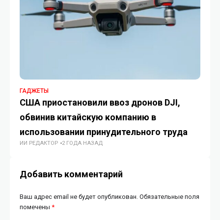
ГАДЖЕТЫ
TO
США приостановили ввоз дронов DJI,
Sp
обвинив китайскую компанию в
сп
использовании принудительного труда
К
ИИ РЕДАКТОР
2 ГОДА НАЗАД
ЖУ
Добавить комментарий
Ваш адрес email не будет опубликован.
Обязательные поля
помечены
*