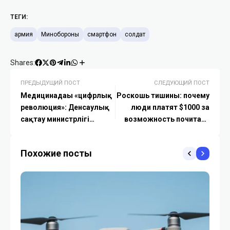
ТЕГИ:
армия
Минобороны
смартфон
солдат
Shares:
ПРЕДЫДУЩИЙ ПОСТ
СЛЕДУЮЩИЙ ПОСТ
Медицинадағы «цифрлық
Роскошь тишины: почему
революция»: Денсаулық
люди платят $1000 за
сақтау министрлігі
возможность почитать
деректердің бірыңғай
книги вдали от
қоймасын іске қосады
смартфонов
Похожие посты