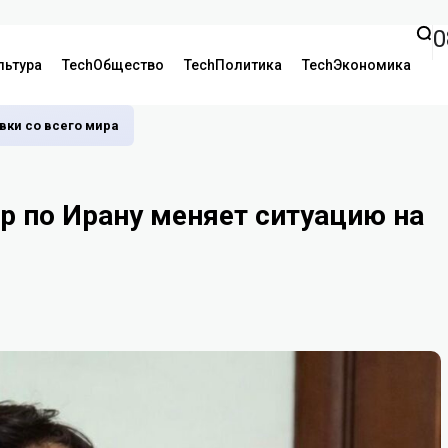
0
льтура
TechОбщество
TechПолитика
TechЭкономика
аявки со всего мира
ар по Ирану меняет ситуацию на