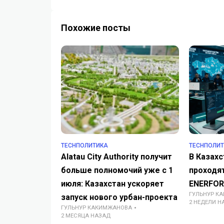
Похожие посты
TECHПОЛИТИКА
TECHПОЛИ
Alatau City Authority получит
В Казах
больше полномочий уже с 1
проходя
июля: Казахстан ускоряет
ENERFOR
ГУЛЬНУР К
запуск нового урбан-проекта
2 НЕДЕЛИ Н
ГУЛЬНУР КАКИМЖАНОВА
2 МЕСЯЦА НАЗАД