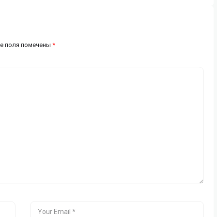
е поля помечены
*