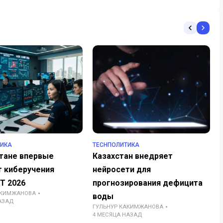
ТИКА
TECHПОЛИТИКА
стане впервые
Казахстан внедряет
т киберучения
нейросети для
T 2026
прогнозирования дефицита
АКИМЖАНОВА
воды
АЗАД
ГУЛЬНУР КАКИМЖАНОВА
4 МЕСЯЦА НАЗАД