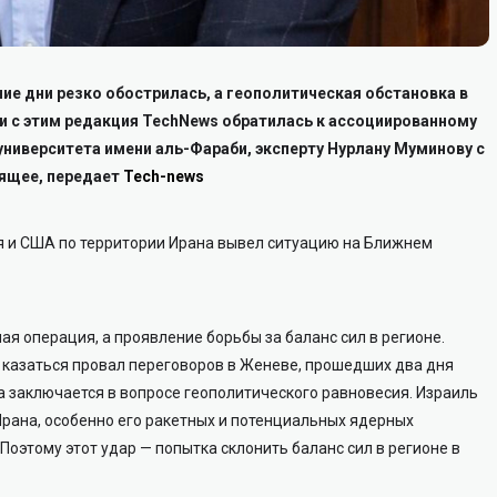
ие дни резко обострилась, а геополитическая обстановка в
зи с этим редакция TechNews обратилась к ассоциированному
ниверситета имени аль-Фараби, эксперту Нурлану Муминову с
ящее, передает
Tech-news
ля и США по территории Ирана вывел ситуацию на Ближнем
ая операция, а проявление борьбы за баланс сил в регионе.
 казаться провал переговоров в Женеве, прошедших два дня
а заключается в вопросе геополитического равновесия. Израиль
рана, особенно его ракетных и потенциальных ядерных
 Поэтому этот удар — попытка склонить баланс сил в регионе в