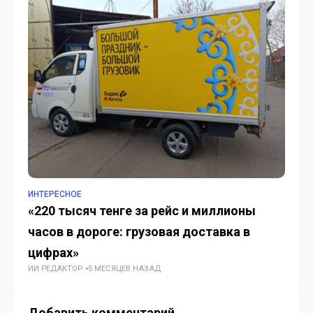
ИНТЕРЕСНОЕ
ИН
«220 тысяч тенге за рейс и миллионы
«A
часов в дороге: грузовая доставка в
PO
цифрах»
Ре
ИИ РЕДАКТОР
5 МЕСЯЦЕВ НАЗАД
ИИ
Добавить комментарий