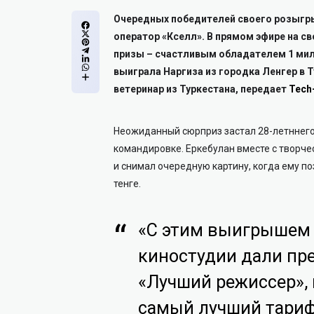
Очередных победителей своего розыгр
оператор «Кселл». В прямом эфире на с
призы – счастливым обладателем 1 мил
выиграла Наргиза из городка Ленгер в 
ветеринар из Туркестана, передает
Tech
Неожиданный сюрприз застал 28-летннего
командировке. Еркебулан вместе с творче
и снимал очередную картину, когда ему по
тенге.
«С этим выигрышем б
киностудии дали пре
«Лучший режиссер», 
самый лучший тариф