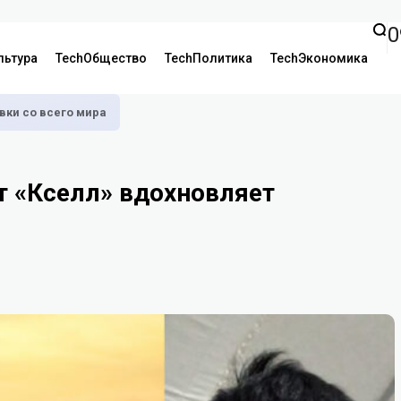
0
льтура
TechОбщество
TechПолитика
TechЭкономика
аявки со всего мира
 «Кселл» вдохновляет