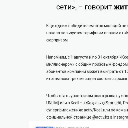
сети», – говорит
жит
Еще одним победителем стал молодой вете
начала пользуется тарифным планом от «К
сюрпризом.
Напомним, с 1 августа и по 31 октября «
миллионером» с общим призовым фондом в
абонентов компании может выиграть от 10
итогам всех трех месяцев состоится розыг
Чтобы стать участником розыгрыша нужно п
UNLIM) или в Kcell – «Жақсылық» (Start, Hit
суперприложениях activ/Kcell или по кома
официальной странице @activ.kz в Instagr