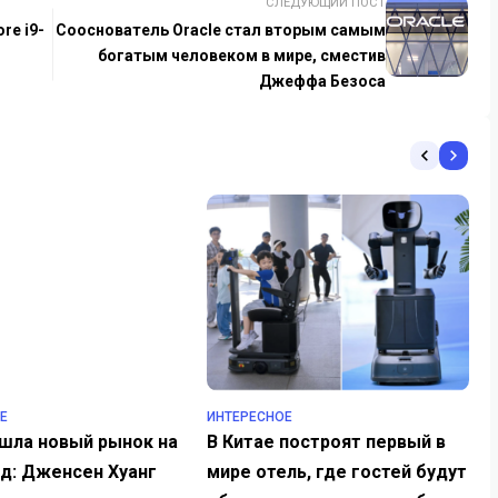
СЛЕДУЮЩИЙ ПОСТ
re i9-
Сооснователь Oracle стал вторым самым
богатым человеком в мире, сместив
Джеффа Безоса
Е
ИНТЕРЕСНОЕ
ашла новый рынок на
В Китае построят первый в
рд: Дженсен Хуанг
мире отель, где гостей будут