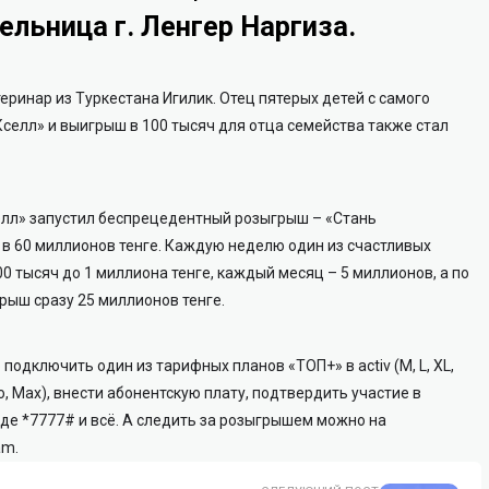
ельница г. Ленгер Наргиза.
ринар из Туркестана Игилик. Отец пятерых детей с самого
селл» и выигрыш в 100 тысяч для отца семейства также стал
Кселл» запустил беспрецедентный розыгрыш – «Стань
 60 миллионов тенге. Каждую неделю один из счастливых
0 тысяч до 1 миллиона тенге, каждый месяц – 5 миллионов, а по
рыш сразу 25 миллионов тенге.
одключить один из тарифных планов «ТОП+» в activ (M, L, XL,
, Pro, Max), внести абонентскую плату, подтвердить участие в
нде *7777# и всё. А следить за розыгрышем можно на
am.