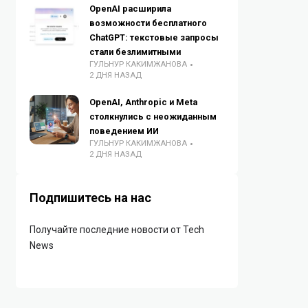
OpenAI расширила
возможности бесплатного
ChatGPT: текстовые запросы
стали безлимитными
ГУЛЬНУР КАКИМЖАНОВА
2 ДНЯ НАЗАД
OpenAI, Anthropic и Meta
столкнулись с неожиданным
поведением ИИ
ГУЛЬНУР КАКИМЖАНОВА
2 ДНЯ НАЗАД
Подпишитесь на нас
Получайте последние новости от Tech
News