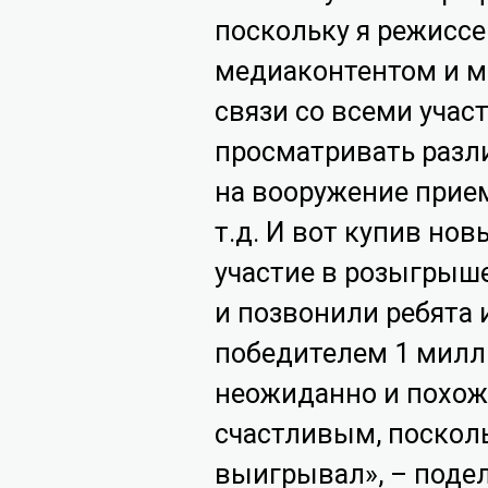
поскольку я режиссе
медиаконтентом и мн
связи со всеми учас
просматривать разл
на вооружение прием
т.д. И вот купив но
участие в розыгрыше,
и позвонили ребята и
победителем 1 милли
неожиданно и похож
счастливым, посколь
выигрывал», – поде