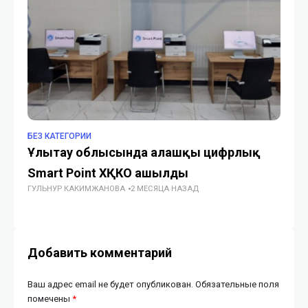
БЕЗ КАТЕГОРИИ
БЕ
Ұлытау облысында алғашқы цифрлық
Ка
Smart Point ХҚКО ашылды
в 
ГУЛЬНУР КАКИМЖАНОВА
2 МЕСЯЦА НАЗАД
ГУ
Добавить комментарий
Ваш адрес email не будет опубликован.
Обязательные поля
помечены
*