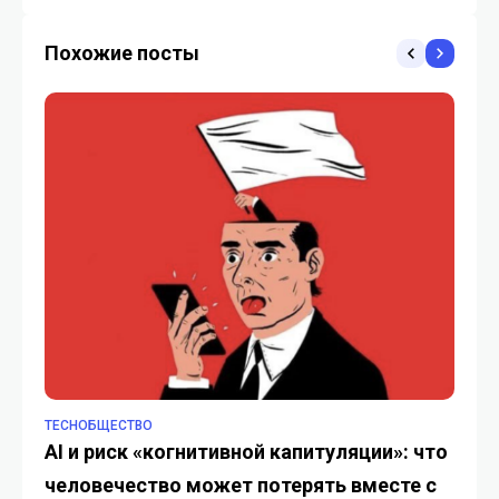
Instagram
Похожие посты
TECHОБЩЕСТВО
TE
AI и риск «когнитивной капитуляции»: что
ИИ
человечество может потерять вместе с
по