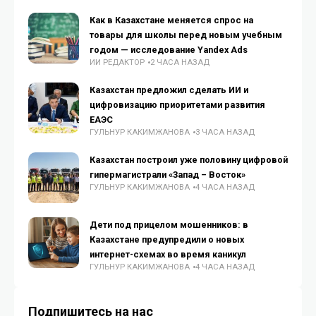
Как в Казахстане меняется спрос на
товары для школы перед новым учебным
годом — исследование Yandex Ads
ИИ РЕДАКТОР
2 ЧАСА НАЗАД
Казахстан предложил сделать ИИ и
цифровизацию приоритетами развития
ЕАЭС
ГУЛЬНУР КАКИМЖАНОВА
3 ЧАСА НАЗАД
Казахстан построил уже половину цифровой
гипермагистрали «Запад – Восток»
ГУЛЬНУР КАКИМЖАНОВА
4 ЧАСА НАЗАД
Дети под прицелом мошенников: в
Казахстане предупредили о новых
интернет-схемах во время каникул
ГУЛЬНУР КАКИМЖАНОВА
4 ЧАСА НАЗАД
Подпишитесь на нас