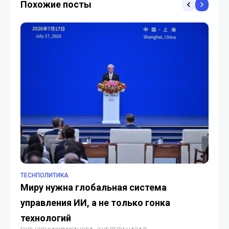
Похожие посты
TECHПОЛИТИКА
TO
Миру нужна глобальная система
В 
управления ИИ, а не только гонка
па
технологий
сд