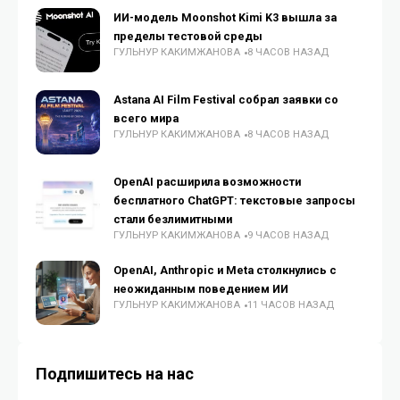
ИИ-модель Moonshot Kimi K3 вышла за
пределы тестовой среды
ГУЛЬНУР КАКИМЖАНОВА
8 ЧАСОВ НАЗАД
Astana AI Film Festival собрал заявки со
всего мира
ГУЛЬНУР КАКИМЖАНОВА
8 ЧАСОВ НАЗАД
OpenAI расширила возможности
бесплатного ChatGPT: текстовые запросы
стали безлимитными
ГУЛЬНУР КАКИМЖАНОВА
9 ЧАСОВ НАЗАД
OpenAI, Anthropic и Meta столкнулись с
неожиданным поведением ИИ
ГУЛЬНУР КАКИМЖАНОВА
11 ЧАСОВ НАЗАД
Подпишитесь на нас