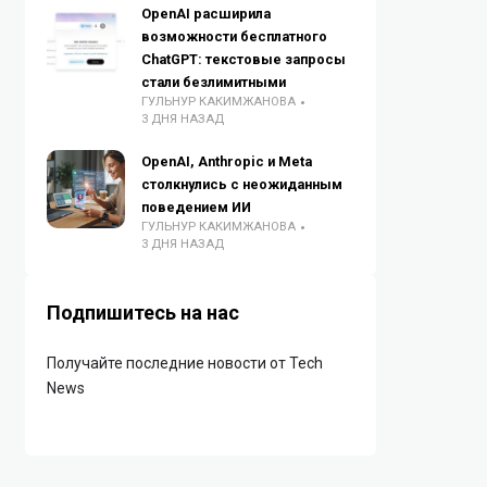
OpenAI расширила
возможности бесплатного
ChatGPT: текстовые запросы
стали безлимитными
ГУЛЬНУР КАКИМЖАНОВА
3 ДНЯ НАЗАД
OpenAI, Anthropic и Meta
столкнулись с неожиданным
поведением ИИ
ГУЛЬНУР КАКИМЖАНОВА
3 ДНЯ НАЗАД
Подпишитесь на нас
Получайте последние новости от Tech
News