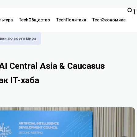
1
льтура
TechОбщество
TechПолитика
TechЭкономика
аявки со всего мира
I Central Asia & Caucasus
к IT-хаба