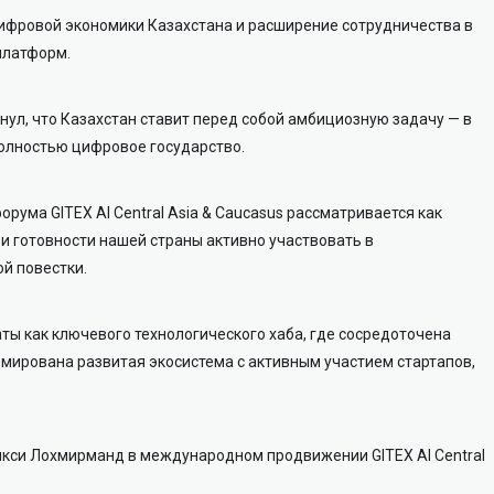
цифровой экономики Казахстана и расширение сотрудничества в
платформ.
ул, что Казахстан ставит перед собой амбициозную задачу — в
полностью цифровое государство.
рума GITEX AI Central Asia & Caucasus рассматривается как
и готовности нашей страны активно участвовать в
й повестки.
ы как ключевого технологического хаба, где сосредоточена
ормирована развитая экосистема с активным участием стартапов,
икси Лохмирманд в международном продвижении GITEX AI Central