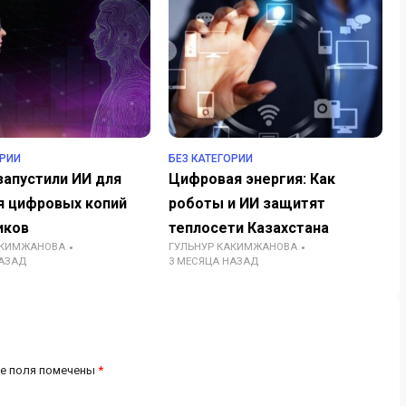
ОРИИ
БЕЗ КАТЕГОРИИ
запустили ИИ для
Цифровая энергия: Как
я цифровых копий
роботы и ИИ защитят
иков
теплосети Казахстана
АКИМЖАНОВА
ГУЛЬНУР КАКИМЖАНОВА
НАЗАД
3 МЕСЯЦА НАЗАД
е поля помечены
*