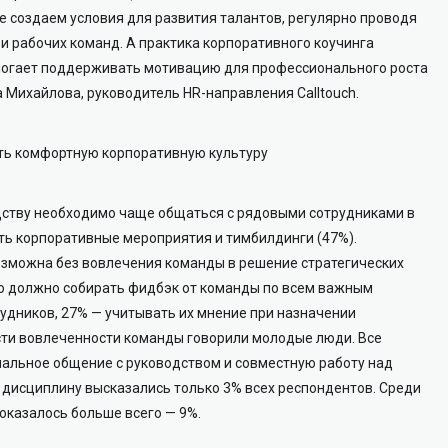
 создаем условия для развития талантов, регулярно проводя
и рабочих команд. А практика корпоративного коучинга
могает поддерживать мотивацию для профессионального роста
 Михайлова, руководитель HR-направления Calltouch.
ть комфортную корпоративную культуру
дству необходимо чаще общаться с рядовыми сотрудниками в
ть корпоративные мероприятия и тимбилдинги (47%).
зможна без вовлечения команды в решение стратегических
во должно собирать фидбэк от команды по всем важным
удников, 27% — учитывать их мнение при назначении
сти вовлеченности команды говорили молодые люди. Все
альное общение с руководством и совместную работу над
 дисциплину высказались только 3% всех респондентов. Среди
оказалось больше всего — 9%.