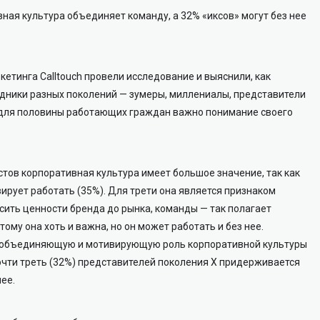
ная культура объединяет команду, а 32% «иксов» могут без нее
тинга Calltouch провели исследование и выяснили, как
удники разных поколений — зумеры, миллениалы, представители
о для половины работающих граждан важно понимание своего
тов корпоративная культура имеет большое значение, так как
ирует работать (35%). Для трети она является признаком
сить ценности бренда до рынка, команды — так полагает
му она хоть и важна, но он может работать и без нее.
а объединяющую и мотивирующую роль корпоративной культуры
Почти треть (32%) представителей поколения Х придерживается
нее.