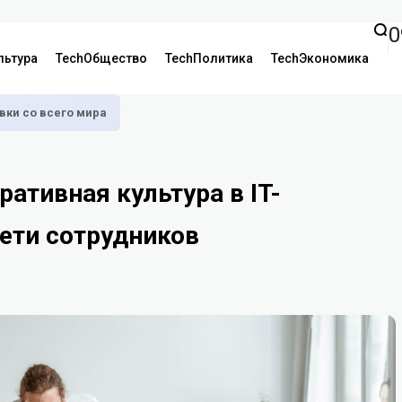
0
льтура
TechОбщество
TechПолитика
TechЭкономика
аявки со всего мира
ативная культура в IT-
ети сотрудников