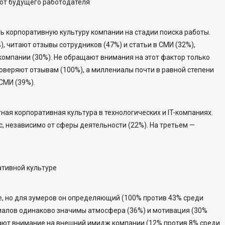
ают будущего работодателя
 корпоративную культуру компании на стадии поиска работы.
), читают отзывы сотрудников (47%) и статьи в СМИ (32%),
компании (30%). Не обращают внимания на этот фактор только
оверяют отзывам (100%), а миллениалы почти в равной степени
 СМИ (39%).
ная корпоративная культура в технологических и IT-компаниях.
с, независимо от сферы деятельности (22%). На третьем —
ативной культуре
е, но для зумеров он определяющий (100% против 43% среди
иалов одинаково значимы атмосфера (36%) и мотивация (30%
щают внимание на внешний имидж компании (12% против 8% среди