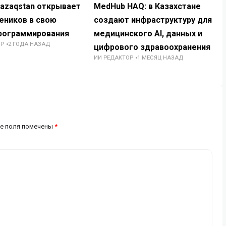
Qazaqstan открывает
MedHub HAQ: в Казахстане
еников в свою
создают инфраструктуру для
рограммирования
медицинского AI, данных и
ОР
2 ГОДА НАЗАД
цифрового здравоохранения
ИИ РЕДАКТОР
1 МЕСЯЦ НАЗАД
е поля помечены
*