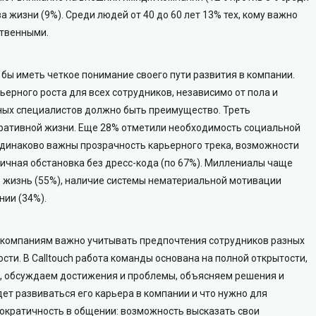
а жизни (9%). Среди людей от 40 до 60 лет 13% тех, кому важно
ственными.
бы иметь четкое понимание своего пути развития в компании.
ерного роста для всех сотрудников, независимо от пола и
тных специалистов должно быть преимущество. Треть
оративной жизни. Еще 28% отметили необходимость социальной
одинаково важны прозрачность карьерного трека, возможности
ичная обстановка без дресс-кода (по 67%). Миллениалы чаще
 жизнь (55%), наличие системы нематериальной мотивации
нии (34%).
 компаниям важно учитывать предпочтения сотрудников разных
ти. В Calltouch работа команды основана на полной открытости,
, обсуждаем достижения и проблемы, объясняем решения и
дет развиваться его карьера в компании и что нужно для
ократичность в общении: возможность высказать свои