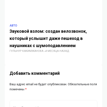
АВТО
АВ
Звуковой взлом: создан велозвонок,
Ж
который услышит даже пешеход в
б
наушниках с шумоподавлением
п
ГУЛЬНУР КАКИМЖАНОВА
4 МЕСЯЦА НАЗАД
ГУ
Добавить комментарий
Ваш адрес email не будет опубликован.
Обязательные поля
помечены
*