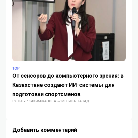
TOP
ИС
От сенсоров до компьютерного зрения: в
Са
Казахстане создают ИИ-системы для
ме
подготовки спортсменов
пе
ГУЛЬНУР КАКИМЖАНОВА
2 МЕСЯЦА НАЗАД
И
ИИ
Добавить комментарий