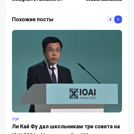
помощью ИИ
Похожие посты
TOP
TO
Ли Кай Фу дал школьникам три совета на
Уг