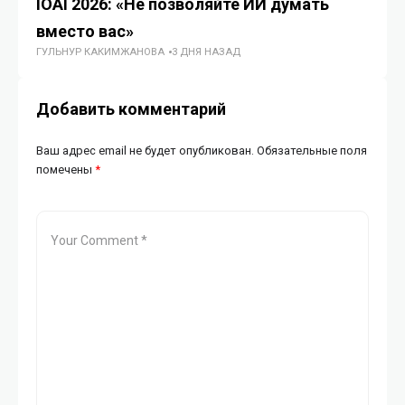
IOAI 2026: «Не позволяйте ИИ думать
Ки
вместо вас»
10
ГУЛЬНУР КАКИМЖАНОВА
3 ДНЯ НАЗАД
ЖУ
Добавить комментарий
Ваш адрес email не будет опубликован.
Обязательные поля
помечены
*