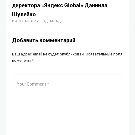
директора «Яндекс Global» Даниила
сп
Шулейко
W
ИИ РЕДАКТОР
1 ГОД НАЗАД
ИИ
Добавить комментарий
Ваш адрес email не будет опубликован.
Обязательные поля
помечены
*