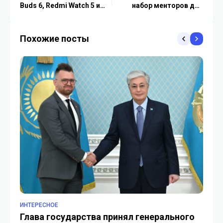
Buds 6, Redmi Watch 5 и
набор менторов для
Power Bank 10000.
нового сезона
Похожие посты
ИНТЕРЕСНОЕ
ИН
Глава государства принял генерального
Ка