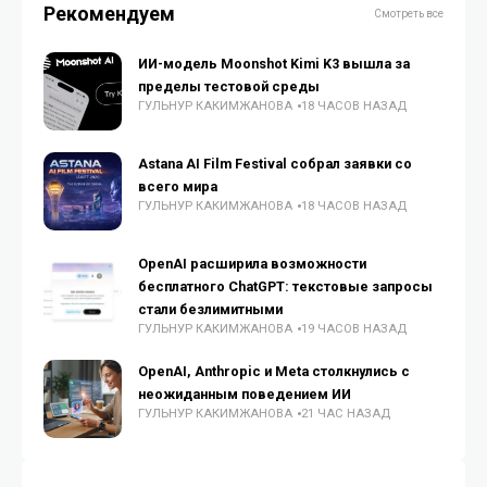
Рекомендуем
Смотреть все
ИИ-модель Moonshot Kimi K3 вышла за
пределы тестовой среды
ГУЛЬНУР КАКИМЖАНОВА
18 ЧАСОВ НАЗАД
Astana AI Film Festival собрал заявки со
всего мира
ГУЛЬНУР КАКИМЖАНОВА
18 ЧАСОВ НАЗАД
OpenAI расширила возможности
бесплатного ChatGPT: текстовые запросы
стали безлимитными
ГУЛЬНУР КАКИМЖАНОВА
19 ЧАСОВ НАЗАД
OpenAI, Anthropic и Meta столкнулись с
неожиданным поведением ИИ
ГУЛЬНУР КАКИМЖАНОВА
21 ЧАС НАЗАД