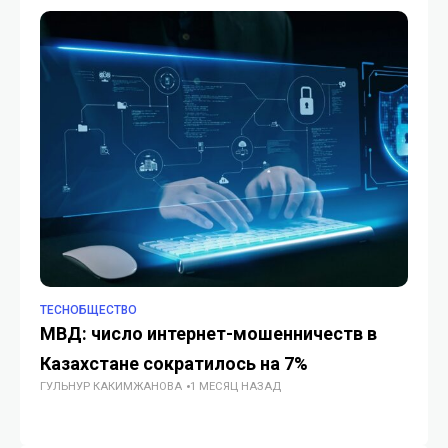
TECHОБЩЕСТВО
TE
МВД: число интернет-мошенничеств в
ІІ
Казахстане сократилось на 7%
б
ГУЛЬНУР КАКИМЖАНОВА
1 МЕСЯЦ НАЗАД
ГУ