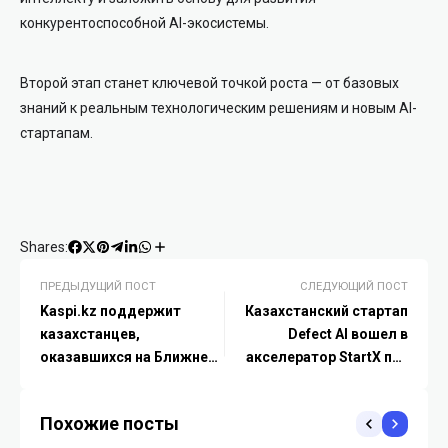
конкурентоспособной AI-экосистемы.
Второй этап станет ключевой точкой роста — от базовых
знаний к реальным технологическим решениям и новым AI-
стартапам.
Shares:
ПРЕДЫДУЩИЙ ПОСТ
СЛЕДУЮЩИЙ ПОСТ
Kaspi.kz поддержит
Казахстанский стартап
казахстанцев,
Defect AI вошел в
оказавшихся на Ближнем
акселератор StartX при
Востоке
Стэнфорде
Похожие посты