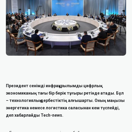
Президент сенімді инфрақұрылымды цифрлық
экономиканың тағы бір берік тұғыры ретінде атады. Бұл
– технологиялық дербестіктің алғышарты. Оның маңызы
энергетика немесе логистика саласынан кем түспейді,
деп хабарлайды Tech-news.