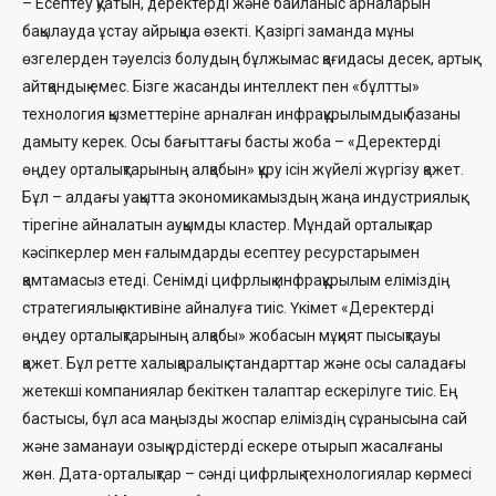
– Есептеу қуатын, деректерді және байланыс арналарын
бақылауда ұстау айрықша өзекті. Қазіргі заманда мұны
өзгелерден тәуелсіз болудың бұлжымас қағидасы десек, артық
айтқандық емес. Бізге жасанды интеллект пен «бұлтты»
технология қызметтеріне арналған инфрақұрылымдық базаны
дамыту керек. Осы бағыттағы басты жоба – «Деректерді
өңдеу орталықтарының алқабын» құру ісін жүйелі жүргізу қажет.
Бұл – алдағы уақытта экономикамыздың жаңа индустриялық
тірегіне айналатын ауқымды кластер. Мұндай орталықтар
кәсіпкерлер мен ғалымдарды есептеу ресурстарымен
қамтамасыз етеді. Сенімді цифрлық инфрақұрылым еліміздің
стратегиялық активіне айналуға тиіс. Үкімет «Деректерді
өңдеу орталықтарының алқабы» жобасын мұқият пысықтауы
қажет. Бұл ретте халықаралық стандарттар және осы саладағы
жетекші компаниялар бекіткен талаптар ескерілуге тиіс. Ең
бастысы, бұл аса маңызды жоспар еліміздің сұранысына сай
және заманауи озық үрдістерді ескере отырып жасалғаны
жөн. Дата-орталықтар – сәнді цифрлық технологиялар көрмесі