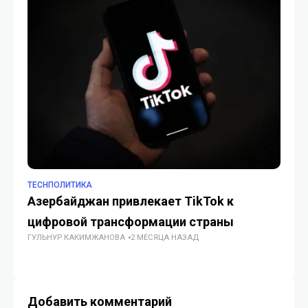
TECHПОЛИТИКА
TE
Азербайджан привлекает TikTok к
Ph
цифровой трансформации страны
н
ГУЛЬНУР КАКИМЖАНОВА
2 МЕСЯЦА НАЗАД
с
ГУ
Добавить комментарий