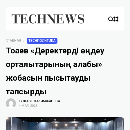
ГЛАВНАЯ
TECHПОЛИТИКА
Тоқаев «Деректерді өңдеу
орталықтарының алқабы»
жобасын пысықтауды
тапсырды
ГУЛЬНУР КАКИМЖАНОВА
4 МАЯ, 2026