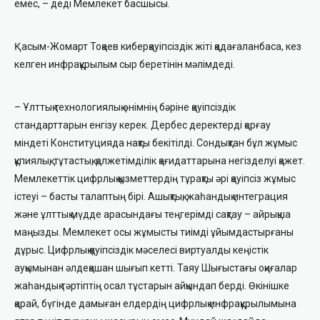
емес, – деді Мемлекет басшысы.
Қасым-Жомарт Тоқаев киберқауіпсіздік жіті қадағаланбаса, кез
келген инфрақұрылым сыр беретінін мәлімдеді.
– Ұлттық технологиялық өнімнің бәріне қауіпсіздік
стандарттарын енгізу керек. Дербес деректерді қорғау
міндеті Конституцияда нақты бекітілді. Сондықтан бұл жұмыс
құпиялық, тұтастық, қолжетімділік қағидаттарына негізделуі қажет.
Мемлекеттік цифрлық қызметтердің тұрақты әрі қауіпсіз жұмыс
істеуі – басты талаптың бірі. Ашықтық, жаһандық интеграция
және ұлттық мүдде арасындағы теңгерімді сақтау – айрықша
маңызды. Мемлекет осы жұмысты тиімді ұйымдастырғаны
дұрыс. Цифрлық қауіпсіздік мәселесі виртуалды кеңістік
ауқымынан әлдеқашан шығып кетті. Таяу Шығыстағы оқиғалар
жаһандық тәртіптің осал тұстарын айқындап берді. Өкінішке
қарай, бүгінде дамыған елдердің цифрлық инфрақұрылымына