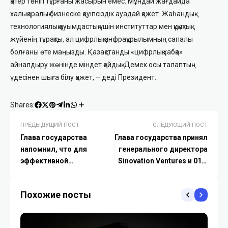
қатер төніп тұрғаны жасырын емес. Мұндай жағдайда
халықаралық бизнеске қауіпсіздік ауадай қажет. Жаһандық
технологиялық қауымдастық үшін институттар мен құқықтық
жүйенің тұрақты, ал цифрлық инфрақұрылымның сапалы
болғаны өте маңызды. Қазақстанды «цифрлық хабқа»
айналдыру жөнінде міндет қойдық. Демек осы талаптың
үдесінен шыға білу қажет, – деді Президент.
Shares:
ПРЕДЫДУЩИЙ ПОСТ
СЛЕДУЮЩИЙ ПОСТ
Глава государства
Глава государства принял
напомнил, что для
генерального директора
эффективной
Sinovation Ventures и 01ai
цифровизации экономики
Ли Кай Фу
крайне необходимы
Похожие посты
измеримые и четкие
показатели