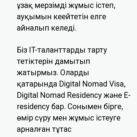
ұзақ мерзімді жұмыс істеп,
ауқымын кеңейтетін елге
айналып келеді.
Біз IT-таланттарды тарту
тетіктерін дамытып
жатырмыз. Олардың
қатарында Digital Nomad Visa,
Digital Nomad Residency және E-
residency бар. Сонымен бірге,
өмір сүру мен жұмыс істеуге
арналған тұтас