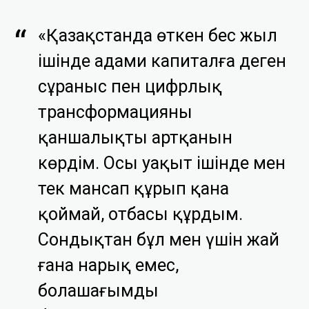
«Қазақстанда өткен бес жыл
ішінде адами капиталға деген
сұраныс пен цифрлық
трансформацияның
қаншалықты артқанын
көрдім. Осы уақыт ішінде мен
тек мансап құрып қана
қоймай, отбасы құрдым.
Сондықтан бұл мен үшін жай
ғана нарық емес,
болашағымды