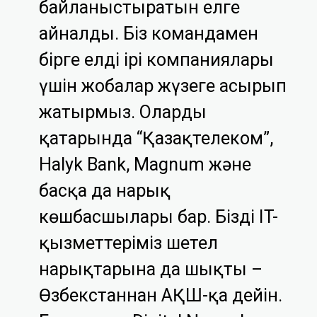
байланыстыратын елге
айналды. Біз командамен
бірге елдің ірі компаниялары
үшін жобалар жүзеге асырып
жатырмыз. Олардың
қатарында “Қазақтелеком”,
Halyk Bank, Magnum және
басқа да нарық
көшбасшылары бар. Біздің IT-
қызметтеріміз шетел
нарықтарына да шықты –
Өзбекстаннан АҚШ-қа дейін.