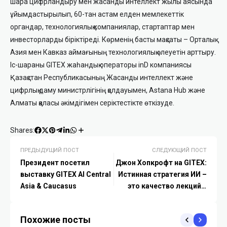
шара цифрландыру мен жасанды интеллект жылы аясында
ұйымдастырылып, 60-тан астам елден мемлекеттік
органдар, технологиялық компаниялар, стартаптар мен
инвесторларды біріктіреді. Көрменің басты мақсаты – Орталық
Азия мен Кавказ аймағының технологиялық әлеуетін арттыру.
Іс-шараны GITEX жаһандық операторы inD компаниясы
Қазақстан Республикасының Жасанды интеллект және
цифрлық даму министрлігінің қолдауымен, Astana Hub және
Алматы қаласы әкімдігімен серіктестікте өткізуде.
Shares:
ПРЕДЫДУЩИЙ ПОСТ
СЛЕДУЮЩИЙ ПОСТ
Президент посетил
Джон Хопкрофт на GITEX:
выставку GITEX AI Central
Истинная стратегия ИИ –
Asia & Caucasus
это качество лекций в
университетах
Похожие посты