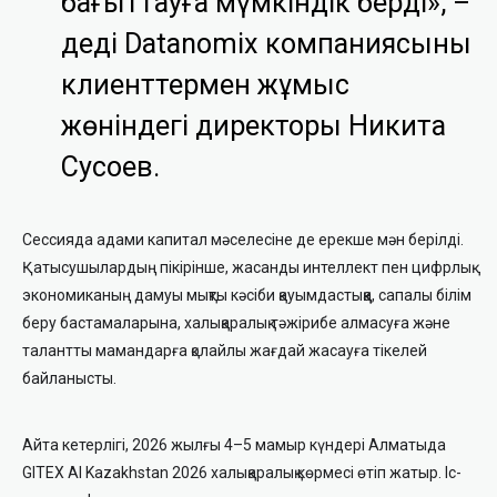
бағыттауға мүмкіндік берді», –
деді Datanomix компаниясының
клиенттермен жұмыс
жөніндегі директоры Никита
Сусоев.
Сессияда адами капитал мәселесіне де ерекше мән берілді.
Қатысушылардың пікірінше, жасанды интеллект пен цифрлық
экономиканың дамуы мықты кәсіби қауымдастыққа, сапалы білім
беру бастамаларына, халықаралық тәжірибе алмасуға және
талантты мамандарға қолайлы жағдай жасауға тікелей
байланысты.
Айта кетерлігі, 2026 жылғы 4–5 мамыр күндері Алматыда
GITEX AI Kazakhstan 2026 халықаралық көрмесі өтіп жатыр. Іс-