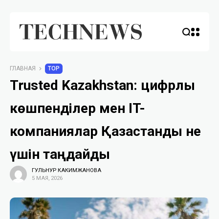
ГЛАВНАЯ
TOP
Trusted Kazakhstan: цифрлық
көшпенділер мен IT-
компаниялар Қазақстанды не
үшін таңдайды
ГУЛЬНУР КАКИМЖАНОВА
5 МАЯ, 2026