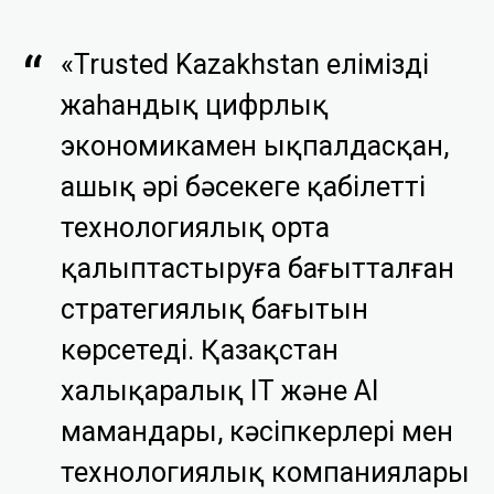
«Trusted Kazakhstan еліміздің
жаһандық цифрлық
экономикамен ықпалдасқан,
ашық әрі бәсекеге қабілетті
технологиялық орта
қалыптастыруға бағытталған
стратегиялық бағытын
көрсетеді. Қазақстан
халықаралық IT және AI
мамандары, кәсіпкерлері мен
технологиялық компаниялары