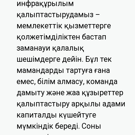
инфрақұрылым
қалыптастырудамыз –
мемлекеттік қызметтерге
қолжетімділіктен бастап
заманауи қалалық
шешімдерге дейін. Бұл тек
мамандарды тартуға ғана
емес, білім алмасу, команда
дамыту және жаңа құзыреттер
қалыптастыру арқылы адами
капиталды күшейтуге
мүмкіндік береді. Соның