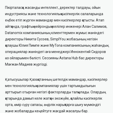
Пікірталасқа жасанды интеллект, деректер талдауы, ойын
индустриясы және технологиялық кәсіпкерлік салаларында
еңбек етіп жүрген мамандар мен кәсіпкерлер қатысты. Атап
айтқанда, графтық нейрондық желілер инженері Алан Салимов,
Datanomix компаниясының клиенттермен жұмыс жөніндегі
директоры Никита Сусоев, SimplYou жобасының негізін
қалаушы Юлия Пимпе және MyTona компаниясының жаһандық
операциялар жөніндегі аға менеджері Иннокентий Сидоров
өз ойларымен бөлісті. Сессияны Astana Hub бас директоры
Мағжан Мадиев жүргізді.
Қатысушылар Қазақстанның шетелдік мамандар, кәсіпкерлер
мен технологиялық компаниялар үшін тартымдылығын
арттырып отырған негізгі факторларды талқылады. Олардың
қатарында дамып келе жатқан экожүйе, қолайлы кәсіпкерлік
орта, өмір сүру сапасы, өңірлік нарықтарға шығу мүмкіндігі
және жобаларды кеңейтуге жағдай жасалуы бар.