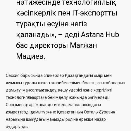
нәтижесінде технологиялық
кәсіпкерлік пен IT-экспорттың
тұрақты өсуіне негіз
қаланады», – деді Astana Hub
бас директоры Мағжан
Мадиев.
Сессия барысында спикерлер Қазақстандағы өмірі мен
жұмысы туралы жеке тәжірибелерімен бөлісіп, өз жобаларын
дамыту, мансаптық таңдау, көшу үдерісі және жергілікті
технологиялық ортаға бейімделу жайында әңгімеледі.
Сонымен қатар, жасанды интеллект саласындағы
құзыреттерді дамыту және Қазақстанның Орталық Еуразия
нарығына шығудағы маңызды рөліне ерекше назар
аударылды.