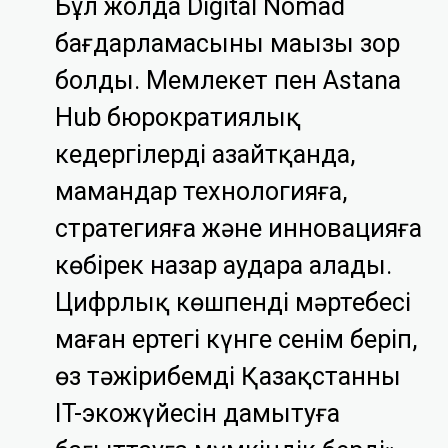
Бұл жолда Digital Nomad
бағдарламасының маңызы зор
болды. Мемлекет пен Astana
Hub бюрократиялық
кедергілерді азайтқанда,
мамандар технологияға,
стратегияға және инновацияға
көбірек назар аудара алады.
Цифрлық көшпенді мәртебесі
маған ертеңгі күнге сенім беріп,
өз тәжірибемді Қазақстанның
IT-экожүйесін дамытуға