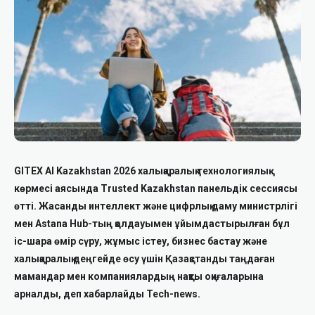
GITEX AI Kazakhstan 2026 халықаралық технологиялық
көрмесі аясында Trusted Kazakhstan панельдік сессиясы
өтті. Жасанды интеллект және цифрлық даму министрлігі
мен Astana Hub-тың қолдауымен ұйымдастырылған бұл
іс-шара өмір сүру, жұмыс істеу, бизнес бастау және
халықаралық деңгейде өсу үшін Қазақстанды таңдаған
мамандар мен компаниялардың нақты оқиғаларына
арналды, деп хабарлайды Tech-news.