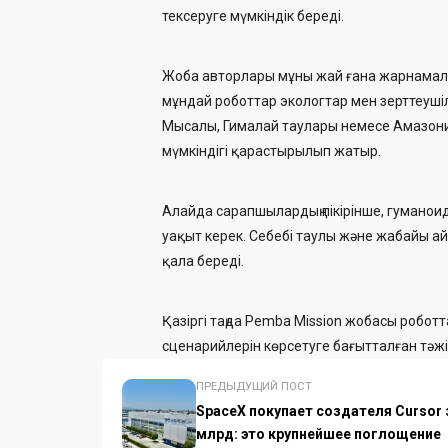
тексеруге мүмкіндік береді.
Жоба авторлары мұны жай ғана жарнамалы
мұндай роботтар экологтар мен зерттеуші
Мысалы, Гималай таулары немесе Амазони
мүмкіндігі қарастырылып жатыр.
Алайда сарапшылардың пікірінше, гуманоид
уақыт керек. Себебі таулы және жабайы а
қала береді.
Қазіргі таңда Pemba Mission жобасы робот
сценарийлерін көрсетуге бағытталған тәжір
ПРЕДЫДУЩИЙ ПОСТ
SpaceX покупает создателя Cursor 
млрд: это крупнейшее поглощение