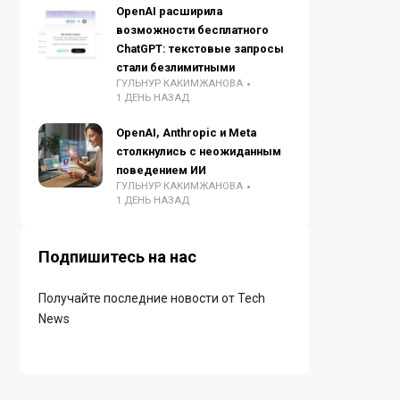
OpenAI расширила
возможности бесплатного
ChatGPT: текстовые запросы
стали безлимитными
ГУЛЬНУР КАКИМЖАНОВА
1 ДЕНЬ НАЗАД
OpenAI, Anthropic и Meta
столкнулись с неожиданным
поведением ИИ
ГУЛЬНУР КАКИМЖАНОВА
1 ДЕНЬ НАЗАД
Подпишитесь на нас
Получайте последние новости от Tech
News