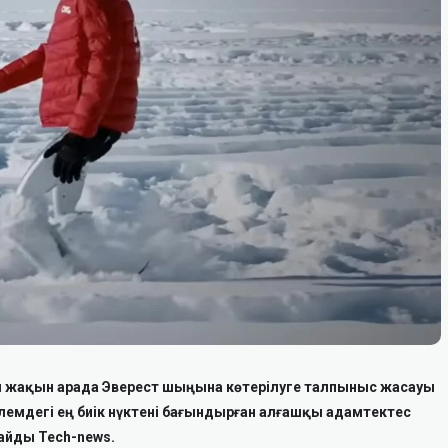
ы жақын арада Эверест шыңына көтерілуге талпыныс жасауы
 әлемдегі ең биік нүктені бағындырған алғашқы адамтектес
лайды Tech-news.