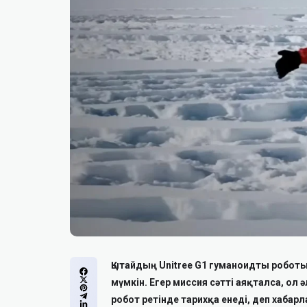
Қытайдың Unitree G1 гуманоидты робот
мүмкін. Егер миссия сәтті аяқталса, ол
робот ретінде тарихқа енеді, деп хабар