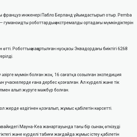
ны француз инженері Пабло Берланд ұйымдастырып отыр. Pemba
 — гуманоидты роботтардың экстремалды ортадағы мүмкіндіктерін
н өтті. Роботтың жаңартылған нұсқасы Эквадордағы биіктігі 6268
рілді.
 әзірге мүмкін болған жоқ. 16 сағатқа созылған экспедиция
ын учаскелерде ғана дербес қозғалған. Ал күрделі және тік
лмен алып жүруге мәжбүр болған.
сол жерде өздігінен қозғалып, жұмыс қабілетін көрсетті.
вайидегі Мауна-Кеа жанартауында тағы бір сынақ өткізуді
іктегі және күрделі табиғи жағдайда жұмыс істеу қабілетін