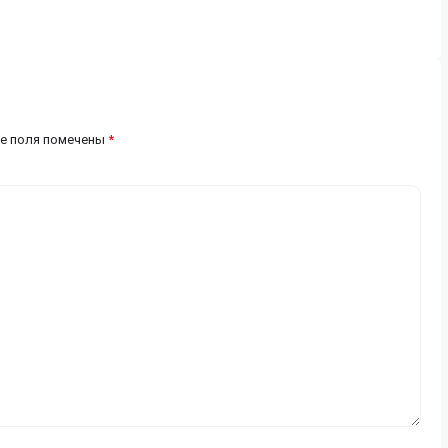
е поля помечены
*