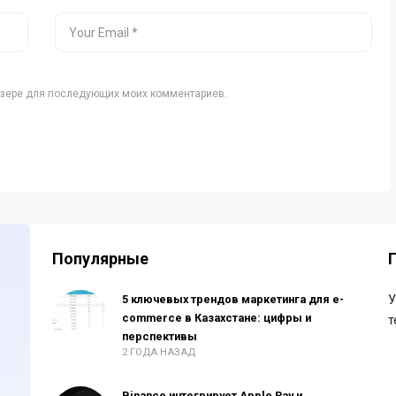
аузере для последующих моих комментариев.
Популярные
5 ключевых трендов маркетинга для e-
У
commerce в Казахстане: цифры и
т
перспективы
2 ГОДА НАЗАД
Binance интегрирует Apple Pay и