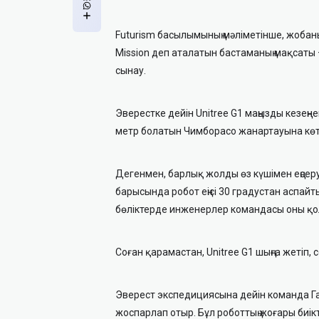
Futurism басылымының мәліметінше, жоба
Mission деп аталатын бастаманың мақсаты
сынау.
Эверестке дейін Unitree G1 маңызды кезеңне
метр болатын Чимборасо жанартауына көте
Дегенмен, барлық жолды өз күшімен еңсеру
барысында робот еңісі 30 градустан аспайт
бөліктерде инженерлер командасы оны қо
Соған қарамастан, Unitree G1 шыңға жетіп, 
Эверест экспедициясына дейін команда Га
жоспарлап отыр. Бұл роботтың жоғары биікт