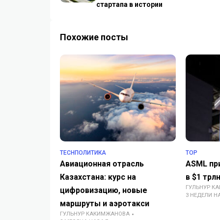
стартапа в истории
Похожие посты
TECHПОЛИТИКА
TOP
Авиационная отрасль
ASML пр
Казахстана: курс на
в $1 трл
ГУЛЬНУР К
цифровизацию, новые
3 НЕДЕЛИ Н
маршруты и аэротакси
ГУЛЬНУР КАКИМЖАНОВА