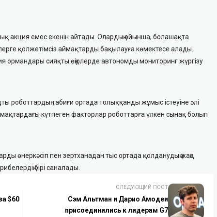
қ акция емес екенін айтады. Олардың ойынша, болашақта
лерге қолжетімсіз аймақтарды бақылауға көмектесе алады.
я ормандары сияқты өңірлерде автономды мониторинг жүргізу
ты роботтардың табиғи ортада толыққанды жұмыс істеуіне әлі
ймақтардағы күтпеген факторлар роботтарға үлкен сынақ болып
тарды өнеркәсіп пен зертханадан тыс ортада қолданудың жаңа
ибелердің бірі саналады.
СЛЕДУЮЩИЙ ПОСТ
за $60
Сэм Альтман и Дарио Амодеи
присоединились к лидерам G7