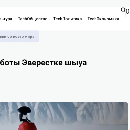
0
льтура
TechОбщество
TechПолитика
TechЭкономика
аявки со всего мира
боты Эверестке шығуға