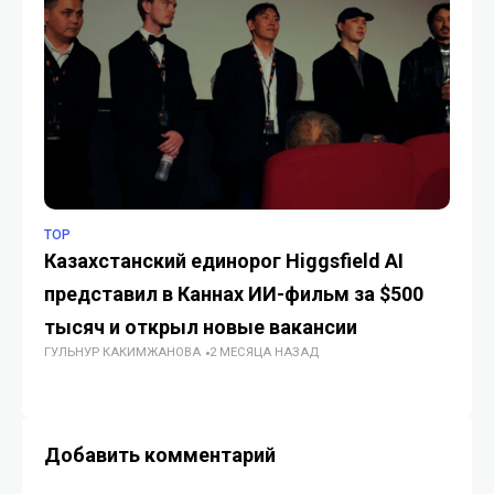
TOP
ИН
Казахстанский единорог Higgsfield AI
Op
представил в Каннах ИИ-фильм за $500
Ch
тысяч и открыл новые вакансии
с
ГУЛЬНУР КАКИМЖАНОВА
2 МЕСЯЦА НАЗАД
ГУ
Добавить комментарий