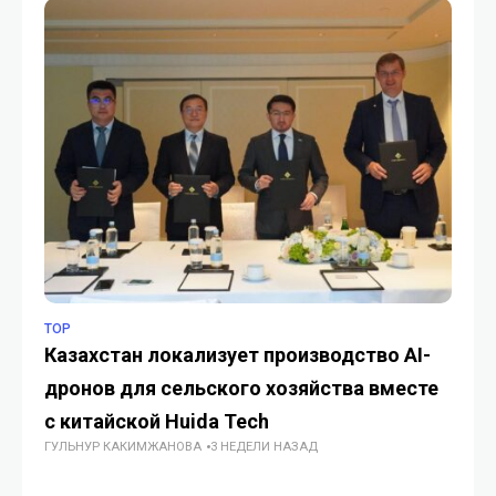
TOP
ИН
Казахстан локализует производство AI-
Ис
дронов для сельского хозяйства вместе
ка
с китайской Huida Tech
о
ГУЛЬНУР КАКИМЖАНОВА
3 НЕДЕЛИ НАЗАД
ИИ