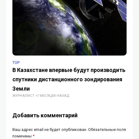
TOP
TE
В Казахстане впервые будут производить
Ми
спутники дистанционного зондирования
40
ГУ
Земли
ЖУРНАЛИСТ
7 МЕСЯЦЕВ НАЗАД
Добавить комментарий
Ваш адрес email не будет опубликован.
Обязательные поля
помечены
*