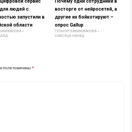
 цифровой сервис
Почему одни сотрудники в
для людей с
восторге от нейросетей, а
ностью запустили в
другие их бойкотируют –
йской области
опрос Gallup
АКИМЖАНОВА
ГУЛЬНУР КАКИМЖАНОВА
АЗАД
4 МЕСЯЦА НАЗАД
е поля помечены
*