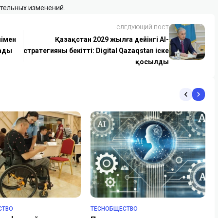
ательных изменений.
СЛЕДУЮЩИЙ ПОСТ
шімен
Қазақстан 2029 жылға дейінгі AI-
ады
стратегияны бекітті: Digital Qazaqstan іске
қосылды
СТВО
TECHОБЩЕСТВО