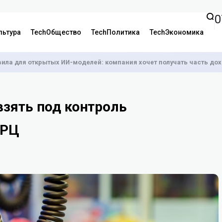
0
льтура
TechОбщество
TechПолитика
TechЭкономика
вила для открытых ИИ-моделей: компания хочет получать часть до
взять под контроль
ТРЦ