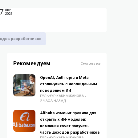
7
Авг
2026
ходов разработчиков
Рекомендуем
Смотреть все
OpenAI, Anthropic и Meta
столкнулись с неожиданным
поведением ИИ
ГУЛЬНУР КАКИМЖАНОВА
2 ЧАСА НАЗАД
Alibaba изменит правила для
открытых ИИ-моделей:
компания хочет получать
часть доходов разработчиков
ГУЛЬНУР КАКИМЖАНОВА