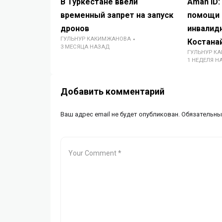
В Туркестане ввели
Aman ID:
временный запрет на запуск
помощи 
дронов
инвалид
ГУЛЬНУР КАКИМЖАНОВА
Костана
3 МЕСЯЦА НАЗАД
ГУЛЬНУР К
1 НЕДЕЛЯ Н
Добавить комментарий
Ваш адрес email не будет опубликован.
Обязательны