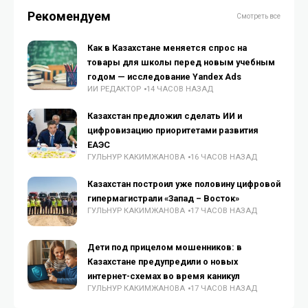
Рекомендуем
Смотреть все
Как в Казахстане меняется спрос на
товары для школы перед новым учебным
годом — исследование Yandex Ads
ИИ РЕДАКТОР
14 ЧАСОВ НАЗАД
Казахстан предложил сделать ИИ и
цифровизацию приоритетами развития
ЕАЭС
ГУЛЬНУР КАКИМЖАНОВА
16 ЧАСОВ НАЗАД
Казахстан построил уже половину цифровой
гипермагистрали «Запад – Восток»
ГУЛЬНУР КАКИМЖАНОВА
17 ЧАСОВ НАЗАД
Дети под прицелом мошенников: в
Казахстане предупредили о новых
интернет-схемах во время каникул
ГУЛЬНУР КАКИМЖАНОВА
17 ЧАСОВ НАЗАД