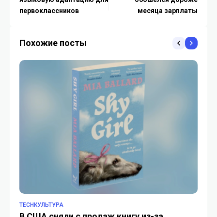
первоклассников
месяца зарплаты
Похожие посты
TECHКУЛЬТУРА
TE
В США сняли с продаж книгу из-за
К