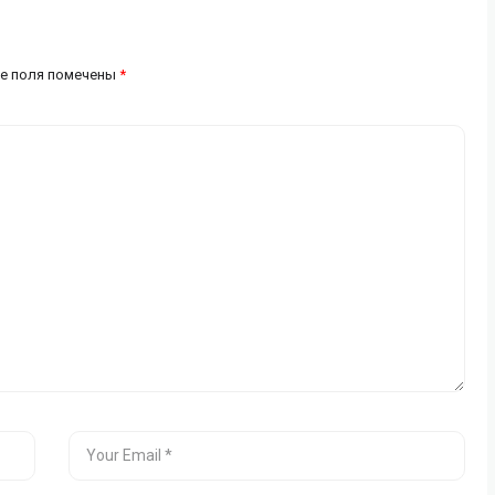
е поля помечены
*