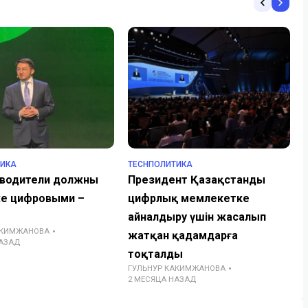
ТИКА
TECHПОЛИТИКА
оводители должны
Президент Қазақстанды
же цифровыми –
цифрлық мемлекетке
айналдыру үшін жасалып
АКИМЖАНОВА
жатқан қадамдарға
НАЗАД
тоқталды
ГУЛЬНУР КАКИМЖАНОВА
2 МЕСЯЦА НАЗАД