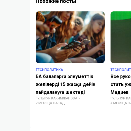
Похожие посты
TECHПОЛИТИКА
TECHПОЛИ
БАӘ балаларға әлеуметтік
Все рук
желілерді 15 жасқа дейін
стать у
пайдалануға шектеді
Мадиев
ГУЛЬНУР КАКИМЖАНОВА
ГУЛЬНУР К
2 МЕСЯЦА НАЗАД
4 МЕСЯЦА 