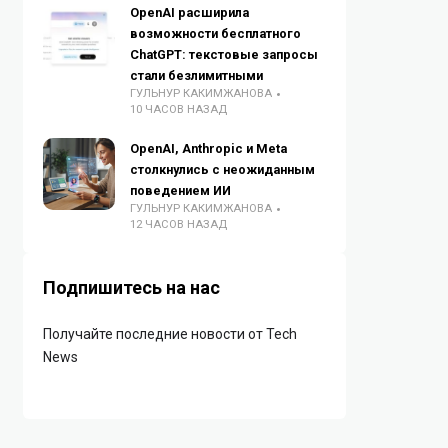
OpenAI расширила
возможности бесплатного
ChatGPT: текстовые запросы
стали безлимитными
ГУЛЬНУР КАКИМЖАНОВА
10 ЧАСОВ НАЗАД
OpenAI, Anthropic и Meta
столкнулись с неожиданным
поведением ИИ
ГУЛЬНУР КАКИМЖАНОВА
12 ЧАСОВ НАЗАД
Подпишитесь на нас
Получайте последние новости от Tech
News