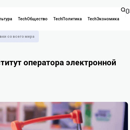
0
льтура
TechОбщество
TechПолитика
TechЭкономика
аявки со всего мира
ститут оператора электронной