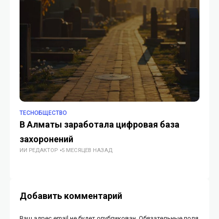
TECHОБЩЕСТВО
TE
В Алматы заработала цифровая база
Қа
захоронений
ж
ИИ РЕДАКТОР
5 МЕСЯЦЕВ НАЗАД
ГУ
Добавить комментарий
Ваш адрес email не будет опубликован.
Обязательные поля