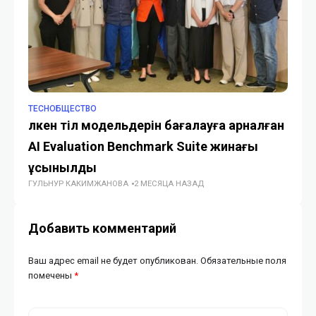
TECHОБЩЕСТВО
TE
Үлкен тіл модельдерін бағалауға арналған
В
AI Evaluation Benchmark Suite жинағы
с
ГУ
ұсынылды
ГУЛЬНУР КАКИМЖАНОВА
2 МЕСЯЦА НАЗАД
Добавить комментарий
Ваш адрес email не будет опубликован.
Обязательные поля
помечены
*