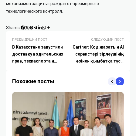
механизмов защиты граждан от чрезмерного
технологического контроля.
Shares:
ПРЕДЫДУЩИЙ ПОСТ
СЛЕДУЮЩИЙ ПОСТ
В Казахстане запустили
Gartner: Код жазатын AI
доставку водительских
сервистері әзірлеушінің
прав, техпаспорта и
өзінен қымбатқа түсуі
госномеров на дом
мүмкін
Похожие посты