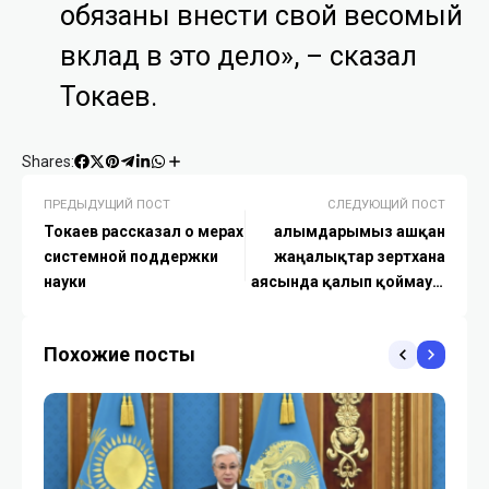
обязаны внести свой весомый
вклад в это дело», – сказал
Токаев.
Shares:
ПРЕДЫДУЩИЙ ПОСТ
СЛЕДУЮЩИЙ ПОСТ
Токаев рассказал о мерах
Ғалымдарымыз ашқан
системной поддержки
жаңалықтар зертхана
науки
аясында қалып қоймауы
керек – Тоқаев
Похожие посты