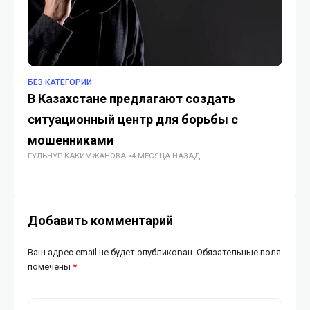
БЕЗ КАТЕГОРИИ
БЕ
В Казахстане предлагают создать
Xi
ситуационный центр для борьбы с
Mi
мошенниками
Mi
ГУЛЬНУР КАКИМЖАНОВА
4 МЕСЯЦА НАЗАД
Fr
ИИ
Добавить комментарий
Ваш адрес email не будет опубликован.
Обязательные поля
помечены
*