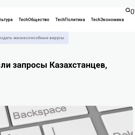
0
льтура
TechОбщество
TechПолитика
TechЭкономика
оздать жизнеспособные вирусы
сли запросы Казахстанцев,