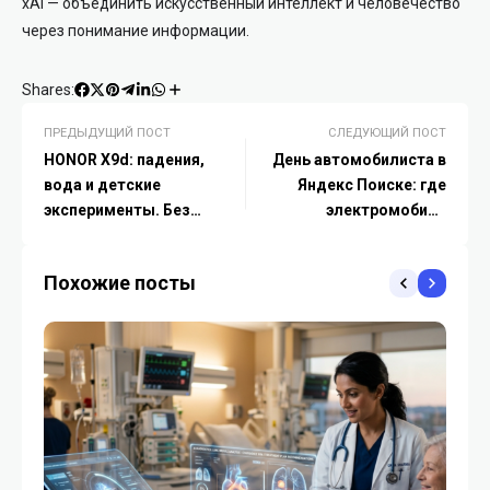
xAI — объединить искусственный интеллект и человечество
через понимание информации.
Shares:
ПРЕДЫДУЩИЙ ПОСТ
СЛЕДУЮЩИЙ ПОСТ
HONOR X9d: падения,
День автомобилиста в
вода и детские
Яндекс Поиске: где
эксперименты. Без
электромобили
шансов на поломку
популярнее и когда
растет спрос на
Похожие посты
детейлинг