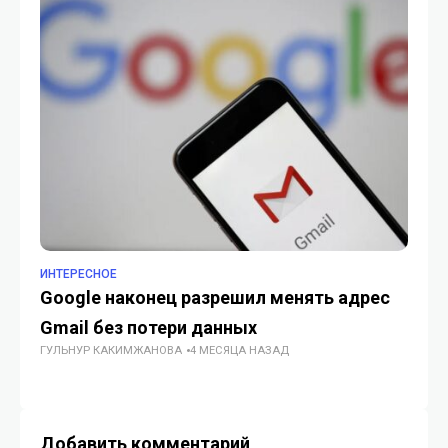
ИНТЕРЕСНОЕ
ИН
Google наконец разрешил менять адрес
Сп
Gmail без потери данных
по
ГУЛЬНУР КАКИМЖАНОВА
4 МЕСЯЦА НАЗАД
ИИ
Добавить комментарий