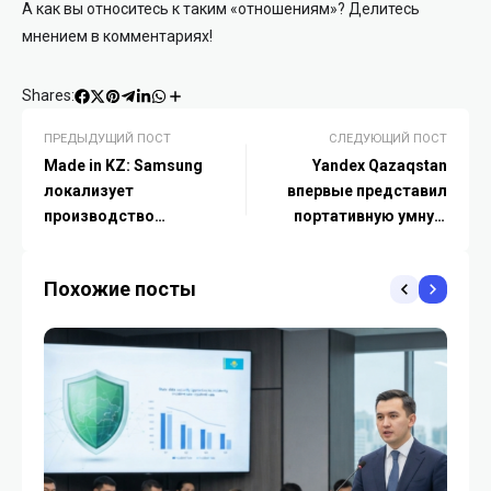
А как вы относитесь к таким «отношениям»? Делитесь
мнением в комментариях!
Shares:
ПРЕДЫДУЩИЙ ПОСТ
СЛЕДУЮЩИЙ ПОСТ
Made in KZ: Samsung
Yandex Qazaqstan
локализует
впервые представил
производство
портативную умную
стиральных машин с AI-
станцию, а также самую
функциями
бюджетную колонку для
Похожие посты
управления умным
домом