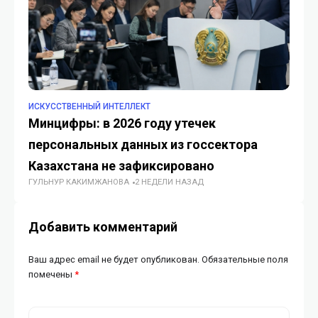
ИСКУССТВЕННЫЙ ИНТЕЛЛЕКТ
TO
Минцифры: в 2026 году утечек
В
персональных данных из госсектора
во
Казахстана не зафиксировано
C
ГУЛЬНУР КАКИМЖАНОВА
2 НЕДЕЛИ НАЗАД
ГУ
Добавить комментарий
Ваш адрес email не будет опубликован.
Обязательные поля
помечены
*