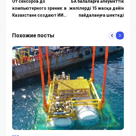
От сенсоров до
БАӘ балаларға әлеуметтік
компьютерного зрения: в
желілерді 15 жасқа дейін
Казахстане создают ИИ-
пайдалануға шектеді
системы для подготовки
спортсменов
Похожие посты