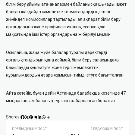
білім беру ұйымы ата-аналармен байланысқа шығады. Қажет
болған жағдайда кәмелетке толмағандардың істері
жөніндегі комиссиялар тартылады, ал ақпарат білім беру
органдарына және профилактикалық есепке қою
мақсатында ішкі істер органдарына жіберілуі мүмкін.
Осылайша, жаңа жүйе балалар туралы деректерді
орталықтандырып қана қоймай, білім беру саласындағы
бақылауды күшейтуге және түрлі мемлекеттік
құрылымдардың өзара жұмысын тиімді етуге бағытталған.
Айта кетейік, бұған дейін Астанада балабақша кезегінде 47
мыңнан астам баланың тұрғаны хабарланған болатын.
Shares:
ПРЕДЫДУЩИЙ ПОСТ
СЛЕДУЮЩИЙ ПОСТ