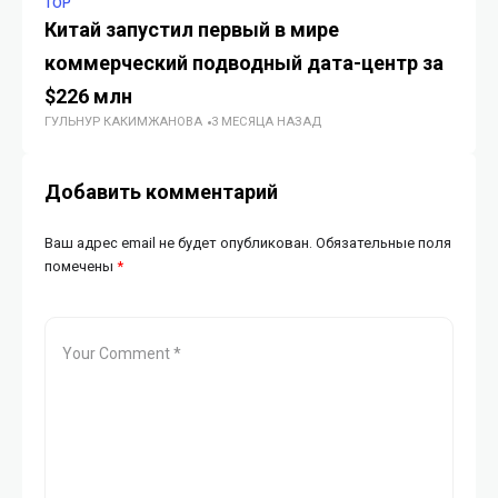
TOP
TE
Китай запустил первый в мире
Di
коммерческий подводный дата-центр за
ре
ИИ
$226 млн
ГУЛЬНУР КАКИМЖАНОВА
3 МЕСЯЦА НАЗАД
Добавить комментарий
Ваш адрес email не будет опубликован.
Обязательные поля
помечены
*