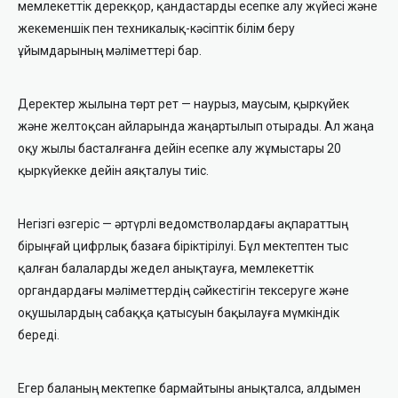
мемлекеттік дерекқор, қандастарды есепке алу жүйесі және
жекеменшік пен техникалық-кәсіптік білім беру
ұйымдарының мәліметтері бар.
Деректер жылына төрт рет — наурыз, маусым, қыркүйек
және желтоқсан айларында жаңартылып отырады. Ал жаңа
оқу жылы басталғанға дейін есепке алу жұмыстары 20
қыркүйекке дейін аяқталуы тиіс.
Негізгі өзгеріс — әртүрлі ведомстволардағы ақпараттың
бірыңғай цифрлық базаға біріктірілуі. Бұл мектептен тыс
қалған балаларды жедел анықтауға, мемлекеттік
органдардағы мәліметтердің сәйкестігін тексеруге және
оқушылардың сабаққа қатысуын бақылауға мүмкіндік
береді.
Егер баланың мектепке бармайтыны анықталса, алдымен