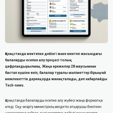
Қазақстанда мектепке дейінгі және мектеп жасындағы
балаларды есепке алу процесі толық
цифрландырылмақ. Жаңа ережелер 28 маусымнан
бастап күшіне еніп, балалар туралы мәліметтер бірыңғай
мемлекеттік дерекқорда жинақталады, деп хабарлайды
Tech-news.
Қазақстанда балаларды есепке алу жүйесі жаңа форматқа
өтеді. Оқу-ағарту министрінің міндетін атқарушы бекіткен