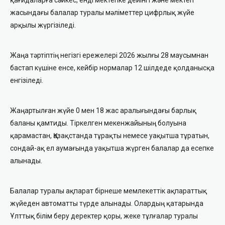
қағидаларға сәйкес, енді мектепке дейінгі және мектеп
жасындағы балалар туралы мәліметтер цифрлық жүйе
арқылы жүргізіледі.
Жаңа тәртіптің негізгі ережелері 2026 жылғы 28 маусымнан
бастап күшіне енсе, кейбір нормалар 12 шілдеде қолданысқа
енгізіледі.
Жаңартылған жүйе 0 мен 18 жас аралығындағы барлық
баланы қамтиды. Тіркелген мекенжайының болуына
қарамастан, Қазақстанда тұрақты немесе уақытша тұратын,
сондай-ақ ел аумағында уақытша жүрген балалар да есепке
алынады.
Балалар туралы ақпарат бірнеше мемлекеттік ақпараттық
жүйеден автоматты түрде алынады. Олардың қатарында
Ұлттық білім беру деректер қоры, жеке тұлғалар туралы