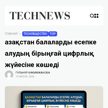
ГЛАВНАЯ
TECHОБЩЕСТВО
TOP
Қазақстан балаларды есепке
алудың бірыңғай цифрлық
жүйесіне көшеді
ГУЛЬНУР КАКИМЖАНОВА
19 ИЮНЯ, 2026