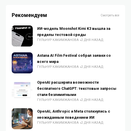
Рекомендуем
Смотреть все
ИИ-модель Moonshot Kimi K3 вышла за
пределы тестовой среды
ГУЛЬНУР КАКИМЖАНОВА
2 ДНЯ НАЗАД
Astana AI Film Festival собрал заявки со
всего мира
ГУЛЬНУР КАКИМЖАНОВА
2 ДНЯ НАЗАД
OpenAI расширила возможности
бесплатного ChatGPT: текстовые запросы
стали безлимитными
ГУЛЬНУР КАКИМЖАНОВА
2 ДНЯ НАЗАД
OpenAI, Anthropic и Meta столкнулись с
неожиданным поведением ИИ
ГУЛЬНУР КАКИМЖАНОВА
2 ДНЯ НАЗАД