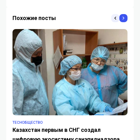
смартфонами на уроках
Похожие посты
TECHОБЩЕСТВО
TE
Казахстан первым в СНГ создал
Қа
цифровую экосистему санэпиднадзора
Б