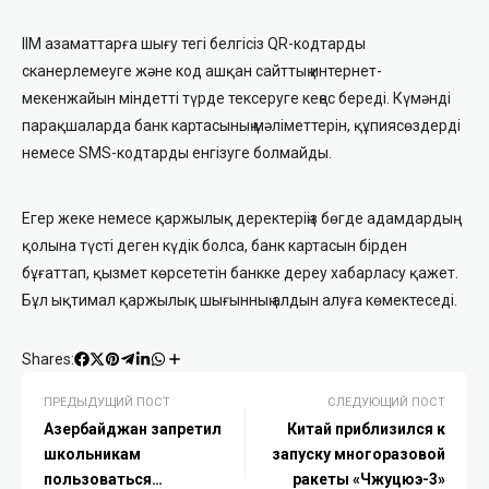
ІІМ азаматтарға шығу тегі белгісіз QR-кодтарды
сканерлемеуге және код ашқан сайттың интернет-
мекенжайын міндетті түрде тексеруге кеңес береді. Күмәнді
парақшаларда банк картасының мәліметтерін, құпиясөздерді
немесе SMS-кодтарды енгізуге болмайды.
Егер жеке немесе қаржылық деректеріңіз бөгде адамдардың
қолына түсті деген күдік болса, банк картасын бірден
бұғаттап, қызмет көрсететін банкке дереу хабарласу қажет.
Бұл ықтимал қаржылық шығынның алдын алуға көмектеседі.
Shares:
ПРЕДЫДУЩИЙ ПОСТ
СЛЕДУЮЩИЙ ПОСТ
Азербайджан запретил
Китай приблизился к
школьникам
запуску многоразовой
пользоваться
ракеты «Чжуцюэ-3»