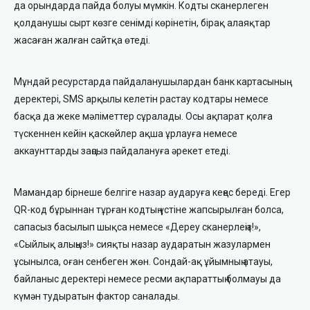
да орындарда пайда болуы мүмкін. Кодты сканерлеген
қолданушы сырт көзге сенімді көрінетін, бірақ алаяқтар
жасаған жалған сайтқа өтеді.
Мұндай ресурстарда пайдаланушылардан банк картасының
деректері, SMS арқылы келетін растау кодтары немесе
басқа да жеке мәліметтер сұралады. Осы ақпарат қолға
түскеннен кейін қаскөйлер ақша ұрлауға немесе
аккаунттарды заңсыз пайдалануға әрекет етеді.
Мамандар бірнеше белгіге назар аударуға кеңес береді. Егер
QR-код бұрыннан тұрған кодтың үстіне жапсырылған болса,
сапасыз басылып шықса немесе «Дереу сканерлеңіз!»,
«Сыйлық алыңыз!» сияқты назар аударатын жазулармен
ұсынылса, оған сенбеген жөн. Сондай-ақ ұйымның атауы,
байланыс деректері немесе ресми ақпараттың болмауы да
күмән тудыратын фактор саналады.