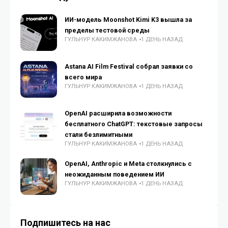
ИИ-модель Moonshot Kimi K3 вышла за
пределы тестовой среды
ГУЛЬНУР КАКИМЖАНОВА
1 ДЕНЬ НАЗАД
Astana AI Film Festival собрал заявки со
всего мира
ГУЛЬНУР КАКИМЖАНОВА
1 ДЕНЬ НАЗАД
OpenAI расширила возможности
бесплатного ChatGPT: текстовые запросы
стали безлимитными
ГУЛЬНУР КАКИМЖАНОВА
1 ДЕНЬ НАЗАД
OpenAI, Anthropic и Meta столкнулись с
неожиданным поведением ИИ
ГУЛЬНУР КАКИМЖАНОВА
1 ДЕНЬ НАЗАД
Подпишитесь на нас