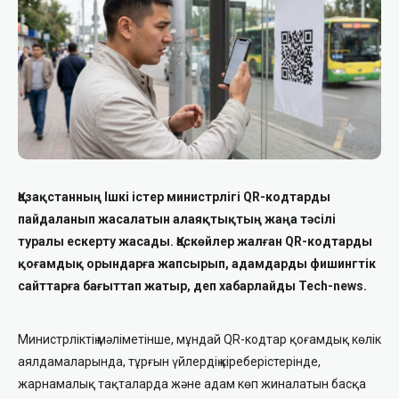
Қазақстанның Ішкі істер министрлігі QR-кодтарды
пайдаланып жасалатын алаяқтықтың жаңа тәсілі
туралы ескерту жасады. Қаскөйлер жалған QR-кодтарды
қоғамдық орындарға жапсырып, адамдарды фишингтік
сайттарға бағыттап жатыр, деп хабарлайды Tech-news.
Министрліктің мәліметінше, мұндай QR-кодтар қоғамдық көлік
аялдамаларында, тұрғын үйлердің кіреберістерінде,
жарнамалық тақталарда және адам көп жиналатын басқа