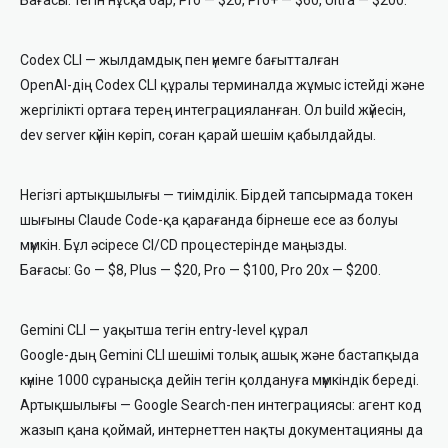
Бағасы: тегін нұсқа бар, Pro — $20, Pro+ — $60, Ultra — $200.
Codex CLI — жылдамдық пен үнемге бағытталған
OpenAI-дің Codex CLI құралы терминалда жұмыс істейді және
жергілікті ортаға терең интеграцияланған. Ол build жүйесін,
dev server күйін көріп, соған қарай шешім қабылдайды.
Негізгі артықшылығы — тиімділік. Бірдей тапсырмада токен
шығыны Claude Code-қа қарағанда бірнеше есе аз болуы
мүмкін. Бұл әсіресе CI/CD процестерінде маңызды.
Бағасы: Go — $8, Plus — $20, Pro — $100, Pro 20x — $200.
Gemini CLI — уақытша тегін entry-level құрал
Google-дың Gemini CLI шешімі толық ашық және бастапқыда
күніне 1000 сұранысқа дейін тегін қолдануға мүмкіндік береді.
Артықшылығы — Google Search-пен интеграциясы: агент код
жазып қана қоймай, интернеттен нақты документацияны да