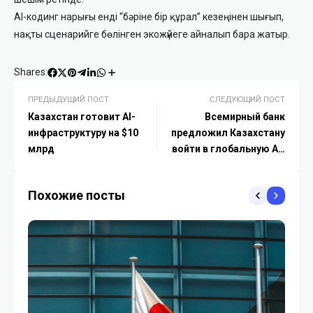
AI-кодинг нарығы енді “бәріне бір құрал” кезеңінен шығып,
нақты сценарийге бөлінген экожүйеге айналып бара жатыр.
Shares:
ПРЕДЫДУЩИЙ ПОСТ
СЛЕДУЮЩИЙ ПОСТ
Казахстан готовит AI-
Всемирный банк
инфраструктуру на $10
предложил Казахстану
млрд
войти в глобальную AI-
стратегию Digital
Compact
Похожие посты