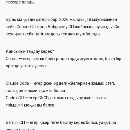
тексере алады.
Бірақ маңызды өзгеріс бар: 2026 жылдың 18 маусымынан
кейін Gemini CLI жаңа Antigravity CLI жобасына ауысады. Сол
кезеңнен кейін тегін модель тек шектеулі болады.
Қайсысын таңдау керек?
Cursor — егер сен күн бойы редакторда жұмыс істеп, бәрін бір
ортада ұстағың келсе.
Claude Code — егер үлкен, күрделі жүйелермен жұмыс істеп,
толық автономия қажет болса.
Codex CLI — егер CI/CD, автоматтандыру және шығын
тиімділігі маңызды болса.
Gemini CLI — егер қазір тегін бастау керек болса, уақытша
шешім ретінде.