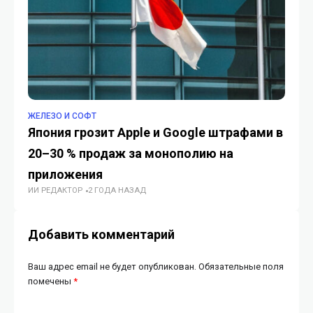
ЖЕЛЕЗО И СОФТ
ЖЕ
Япония грозит Apple и Google штрафами в
Ян
20–30 % продаж за монополию на
El
ИИ
приложения
ИИ РЕДАКТОР
2 ГОДА НАЗАД
Добавить комментарий
Ваш адрес email не будет опубликован.
Обязательные поля
помечены
*