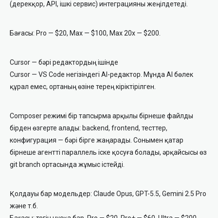
(дерекқор, API, ішкі сервис) интеграцияны жеңілдетеді.
Бағасы: Pro — $20, Max — $100, Max 20x — $200.
Cursor — бәрі редактордың ішінде
Cursor — VS Code негізіндегі AI-редактор. Мұнда AI бөлек
құрал емес, ортаның өзіне терең кіріктірілген.
Composer режимі бір тапсырма арқылы бірнеше файлды
бірден өзгерте алады: backend, frontend, тесттер,
конфигурация — бәрі бірге жаңарады. Сонымен қатар
бірнеше агентті параллель іске қосуға болады, әрқайсысы өз
git branch ортасында жұмыс істейді.
Қолдауы бар модельдер: Claude Opus, GPT-5.5, Gemini 2.5 Pro
және т.б.