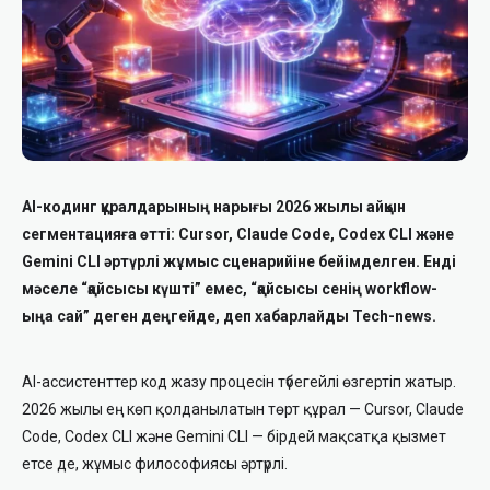
AI-кодинг құралдарының нарығы 2026 жылы айқын
сегментацияға өтті: Cursor, Claude Code, Codex CLI және
Gemini CLI әртүрлі жұмыс сценарийіне бейімделген. Енді
мәселе “қайсысы күшті” емес, “қайсысы сенің workflow-
ыңа сай” деген деңгейде, деп хабарлайды Tech-news.
AI-ассистенттер код жазу процесін түбегейлі өзгертіп жатыр.
2026 жылы ең көп қолданылатын төрт құрал — Cursor, Claude
Code, Codex CLI және Gemini CLI — бірдей мақсатқа қызмет
етсе де, жұмыс философиясы әртүрлі.