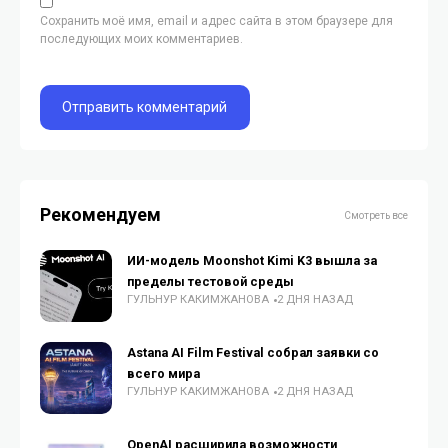
Сохранить моё имя, email и адрес сайта в этом браузере для
последующих моих комментариев.
Рекомендуем
Смотреть все
ИИ-модель Moonshot Kimi K3 вышла за
пределы тестовой среды
ГУЛЬНУР КАКИМЖАНОВА
2 ДНЯ НАЗАД
Astana AI Film Festival собрал заявки со
всего мира
ГУЛЬНУР КАКИМЖАНОВА
2 ДНЯ НАЗАД
OpenAI расширила возможности