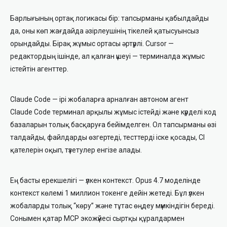
Барлығының ортақ логикасы бір: тапсырманы қабылдайды
да, оны көп жағдайда әзірлеушінің тікелей қатысуынсыз
орындайды. Бірақ жұмыс ортасы әртүрлі. Cursor —
редактордың ішінде, ал қалған үшеуі — терминалда жұмыс
істейтін агенттер.
Claude Code — ірі жобаларға арналған автоном агент
Claude Code терминал арқылы жұмыс істейді және күрделі код
базаларын толық басқаруға бейімделген. Ол тапсырманы өзі
талдайды, файлдарды өзгертеді, тесттерді іске қосады, CI
қателерін оқып, түзетулер енгізе алады.
Ең басты ерекшелігі — үлкен контекст. Opus 4.7 моделінде
контекст көлемі 1 миллион токенге дейін жетеді. Бұл үлкен
жобаларды толық “көру” және тұтас өңдеу мүмкіндігін береді.
Сонымен қатар MCP экожүйесі сыртқы құралдармен